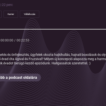
| 22 perc
Karrier
Vállalkozás
00:00:00
/
00:22:53
getés és önfejlesztés, ügyfelek okozta hajkihullás, hajnali boxolások és 
ő évad óta Ágival és Fruzsival? Milyen új koncepció alapozza meg a harma
k évadot berúgó kezdő epizódunk. Hallgassátok szeretettel. :)
bb a podcast oldalára