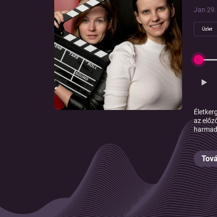
Jan 29. 
Üzlet
Életker
az előz
harmadi
Tová