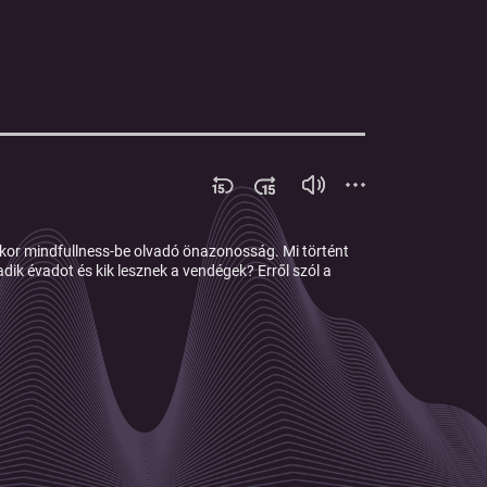
olykor mindfullness-be olvadó önazonosság. Mi történt
dik évadot és kik lesznek a vendégek? Erről szól a