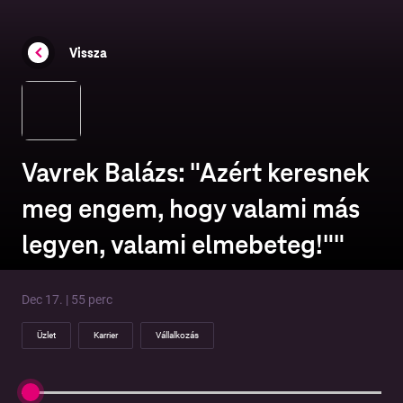
Vissza
Vavrek Balázs: "Azért keresnek
meg engem, hogy valami más
legyen, valami elmebeteg!""
Dec 17. | 55 perc
Üzlet
Karrier
Vállalkozás