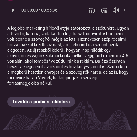
00:00:00
/
00:55:36
A legjobb marketing hírlevél atyja sátorozott le székünkre. Ugyan
a tűzoltó, katona, vadakat terelő juhász triumvirátusban nem
volt benne a szövegíró, mégis az lett. Tizenévesen szépirodalmi
borzalmakkal kezdte az írást, amit elmondása szerint azóta
elégedett. Az új részből kiderül, hogyan inspirálódik egy
szövegíró és vajon szakmai kritika nélkül végig tud-e menni a 4-6
vonalán, ahol tömbösítve zúdul ránk a reklám. Balázs őszintén
beszél a kiégéséről, az okairól és hoz könyvajánlót is. Szóba kerül
a megkerülhetetlen chatgpt és a szövegírók harca, de az is, hogy
mennyire harap Vavrek, ha koppintják a szövegét
forrásmegjelölés nélkül.
Tovább a podcast oldalára