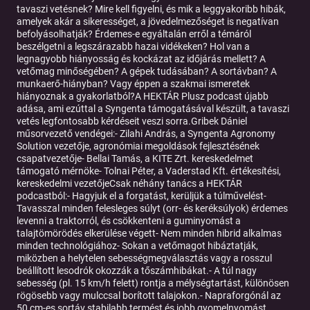
tavaszi vetésnek? Mire kell figyelni, és mik a leggyakoribb hibák,
amelyek akár a sikerességet, a jövedelmezőséget is negatívan
befolyásolhatják? Érdemes-e egyáltalán erről a témáról
beszélgetni a legszárazabb hazai vidékeken? Hol van a
legnagyobb hiányosság és kockázat az időjárás mellett? A
vetőmag minőségében? A gépek tudásában? A sortávban? A
munkaerő-hiányban? Vagy éppen a szakmai ismeretek
hiányoznak a gyakorlatból?A HEKTÁR Plusz podcast újabb
adása, ami ezúttal a Syngenta támogatásával készült, a tavaszi
vetés legfontosabb kérdéseit veszi sorra.Gribek Dániel
műsorvezető vendégei:- Zilahi András, a Syngenta Agronomy
Solution vezetője, agronómiai megoldások fejlesztésének
csapatvezetője- Bellai Tamás, a KITE Zrt. kereskedelmet
támogató mérnöke- Tolnai Péter, a Vaderstad Kft. értékesítési,
kereskedelmi vezetőjeCsak néhány tanács a HEKTÁR
podcastból:- Hagyjuk el a forgatást, kerüljük a túlművelést-
Tavasszal minden felesleges súlyt (orr- és keréksúlyok) érdemes
levenni a traktorról, és csökkenteni a guminyomást a
talajtömörödés elkerülése végett- Nem minden hibrid alkalmas
minden technológiához- Sokan a vetőmagot hibáztatják,
miközben a helytelen sebességmegválasztás vagy a rosszul
beállított lesodrók okozzák a tőszámhibákat.- A túl nagy
sebesség (pl. 15 km/h felett) rontja a mélységtartást, különösen
rögösebb vagy mulccsal borított talajokon.- Napraforgónál az
50 cm-es sortáv stabilabb termést és jobb gyomelnyomást