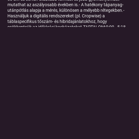
mutathat az aszályosabb években is.- A hatékony tápanyag-
utánpótlás alapja a mérés, különösen a mélyebb rétegekben.-
Használjuk a digitális rendszereket (pl. Cropwise) a
táblaspecifikus tőszám- és hibridajánlatokhoz, hogy
csökkentsük az időjárási kockázatokat.TARTALOM:0:00 - 5:18 -
Bevezető, vlogajánló5:19 - 13:32 - Időjárás vagy más tényező?
13:33 – 27:00 - Talajművelési stratégiák és
nedvességmegőrzés27:00 – 33:19 - Vetőmagminőség és
genetika38:44 – 58:39 - A vetőgép beállítása és a vetés
precizitása58:39 – 1:20:23 - Tápanyag-utánpótlás és
mérések1:20:23 – 1:41:19 - Geometria és digitális
megoldások1:41:19 – 1:51:44 - Összegzés: Vessünk vagy ne?
Tovább a podcast oldalára