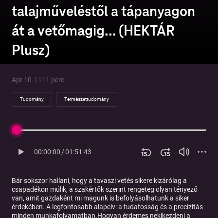
talajműveléstől a tápanyagon
át a vetőmagig... (HEKTÁR
Plusz)
Apr 10. | 111 perc
Tudomány
Természettudomány
00:00:00
/
01:51:43
Bár sokszor hallani, hogy a tavaszi vetés sikere kizárólag a
csapadékon múlik, a szakértők szerint rengeteg olyan tényező
van, amit gazdaként mi magunk is befolyásolhatunk a siker
érdekében. A legfontosabb alapelv: a tudatosság és a precizitás
minden munkafolyamatban.Hogyan érdemes nekikezdeni a