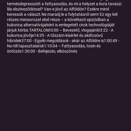
termésdepressziót a fattyasodás, és mi a helyzet a kora tavaszi
lila elszíneződéssel? Van-e jövő az Alföldön? Ezekre mind
keressük a választ.Ne maradj le a folytatásról sem! Ez egy két
részes minisorozat első része – a következő epizódban a
kukorica alternatívájaként is emlegetett cirok technológiáját
járjuk körbe.TARTALOM:0:00 – Bevezető, vlogajánló3:22 - A
kukorica jövője14:35 - A tőszám-kísérlet és akétcsövű
hibridek37:00 - Egyéb megoldások - akár az Alföldre is1:00:49 -
No-till tapasztalatok1:10:04 – Fattyasodás, toxin és
öntözés1:30:00 - Befejezés, elköszönés
Tovább a podcast oldalára