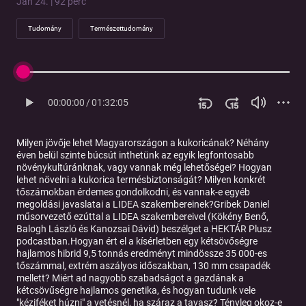
Jan 24. | 92 perc
Tudomány
Természettudomány
00:00:00
/
01:32:05
Milyen jövője lehet Magyarországon a kukoricának? Néhány
éven belül szinte búcsút inthetünk az egyik legfontosabb
növénykultúránknak, vagy vannak még lehetőségei? Hogyan
lehet növelni a kukorica termésbiztonságát? Milyen konkrét
tőszámokban érdemes gondolkodni, és vannak-e egyéb
megoldási javaslatai a LIDEA szakembereinek?Gribek Daniel
műsorvezető ezúttal a LIDEA szakembereivel (Kökény Benő,
Balogh László és Kanozsai Dávid) beszélget a HEKTÁR Plusz
podcastban.Hogyan ért el a kísérletben egy kétsövőségre
hajlamos hibrid 9,5 tonnás eredményt mindössze 35 000-es
tőszámmal, extrém aszályos időszakban, 130 mm csapadék
mellett? Miért ad nagyobb szabadságot a gazdának a
kétcsövűségre hajlamos genetika, és hogyan tudunk vele
"kéziféket húzni" a vetésnél, ha száraz a tavasz? Tényleg okoz-e