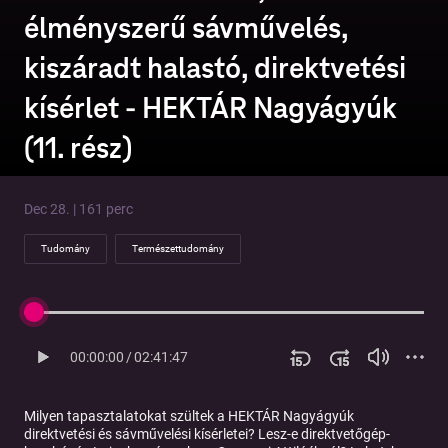
élményszerű sávművelés,
kiszáradt halastó, direktvetési
kísérlet - HEKTÁR Nagyágyúk
(11. rész)
Dec 28. | 161 perc
Tudomány
Természettudomány
00:00:00
/
02:41:47
Milyen tapasztalatokat szültek a HEKTÁR Nagyágyúk
direktvetési és sávművelési kísérletei? Lesz-e direktvetőgép-