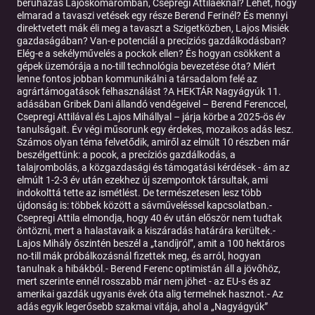
beruházás Lajoskomáromban, Csepregi Attiláéknál? Lehet, hogy
elmarad a tavaszi vetések egy része Berend Ferinél? És mennyi
direktvetett mák éli meg a tavaszt a Szigetközben, Lajos Misiék
gazdaságában? Van-e potenciál a precíziós gazdálkodásban?
Elég-e a sekélyművelés a pockok ellen? És hogyan csökkent a
gépek üzemórája a no-till technológia bevezetése óta? Miért
lenne fontos jobban kommunikálni a társadalom felé az
agrártámogatások felhasználást ?A HEKTÁR Nagyágyúk 11.
adásában Gribek Dani állandó vendégeivel – Berend Ferenccel,
Csepregi Attilával és Lajos Mihállyal – járja körbe a 2025-ös év
tanulságait. Év végi műsorunk egy érdekes, mozaikos adás lesz.
Számos olyan téma felvetődik, amiről az elmúlt 10 részben már
beszélgettünk: a pocok, a precíziós gazdálkodás, a
talajrombolás, a közgazdasági és támogatási kérdések - ám az
elmúlt 1-2-3 év után ezekhez új szempontok társultak, ami
indokolttá tette az ismétlést. De természetesen lesz több
újdonság is: többek között a sávműveléssel kapcsolatban.-
Csepregi Attila elmondja, hogy 40 év után először nem tudtak
öntözni, mert a halastavaik a kiszáradás határára kerültek.-
Lajos Mihály őszintén beszél a „tandíjról”, amit a 100 hektáros
no-till mák próbálkozásnál fizettek meg, és arról, hogyan
tanulnak a hibákból.- Berend Ferenc optimistán áll a jövőhöz,
mert szerinte ennél rosszabb már nem jöhet - az EU-s és az
amerikai gazdák ugyanis évek óta alig termelnek hasznot.- Az
adás egyik legerősebb szakmai vitája, ahol a „Nagyágyúk”