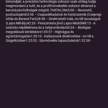
kimondják: a precíziós technológia sokszor csak utólag tudja
megmondani a tutit, és a profitnövekedés sokszor elmarad a
beruházási költségek mögött.TARTALOM:0:00 – Bevezető,
podcastajánló3:56 – Csapadékadatok és határszemle (Csepregi
Attila és Berend Feri)28:58 – Direktvetett mák, no-till tanulságok
(Lajos Mihály)42:26 - Pesszimista jövő Lajos Misitől48:15 - A
szántás néplélektana és a talajrombolás54:24 – Biológiai
megoldások kérdésköre1:05:57 - Hígtrágya és
agrártámogatás1:20:10 - Kalászosok direktvetése - no-till a
Szigetközben1:25:52 - Sávművelés tapasztalatok1:32:38 -
Direktvetési kísérlet Lajoskomáromban + mezei pocok1:51:41 -
Direktvetés kísérletek problémája2:06:51 - Sávművelés
Lajoskomáromban?2:11:43 - Precíziós gazdálkodás -
megoldások és zsákutcák2:37:56 - Elköszönés,
podcastzárás1:30:00 – Sávművelés (Strip-Till) tapasztalatok:
Őszi vs. tavaszi művelés 1:41:00 – A No-Till legnagyobb
ellensége: A pocok és a művelés összefüggései 2:12:00 –
Precíziós gazdálkodás: Valós haszon vagy csak „marketing
narratíva”? 2:38:00 – Jövőkép: Robotok, hibrid búzák és év végi
jókívánságok
Tovább a podcast oldalára