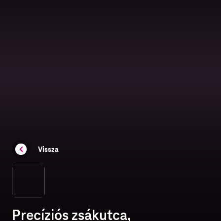
Vissza
Precíziós zsákutca,