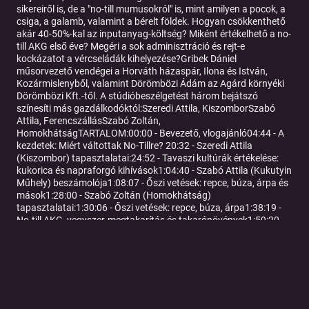
sikereiről is, de a "no-till mumusokról" is, mint amilyen a pocok, a
csiga, a galamb, valamint a bérelt földek. Hogyan csökkenthető
akár 40-50%-kal az inputanyag-költség? Miként értékelhető a no-
till AKG első éve? Megéri a sok adminisztráció és rejt-e
kockázatot a vércseládák kihelyezése?Gribek Dániel
műsorvezető vendégei a Horváth házaspár, Ilona és István,
Kozármislenyből, valamint Dörömbözi Ádám az Agárd környéki
Dörömbözi Kft.-től. A stúdióbeszélgetést három bejátszó
színesíti más gazdálkodóktól:Szeredi Attila, KiszomborSzabó
Attila, FerencszállásSzabó Zoltán,
HomokhátságTARTALOM:00:00 - Bevezető, vlogajánló04:44 - A
kezdetek: Miért váltottak No-Tillre? 20:32 - Szeredi Attila
(Kiszombor) tapasztalatai:24:52 - Tavaszi kultúrák értékelése:
kukorica és napraforgó kihívások1:04:40 - Szabó Attila (Kukutyin
Műhely) beszámolója1:08:07 - Őszi vetések: repce, búza, árpa és
mások1:28:00 - Szabó Zoltán (Homokhátság)
tapasztalatai:1:30:06 - Őszi vetések: repce, búza, árpa1:38:19 -
No-till AKG, vegyszer-megtakarítás és takarónövények1:59:20 -
Zárszó és összegzés
Tovább a podcast oldalára