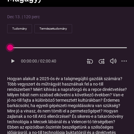
Dec 13. | 120 perc
Tudomány
Természettudomány
00:00:00
/
02:00:40
Hogyan alakult a 2025-ös év a talajmegújító gazdák számára?
Több vegyszert és műtrágyát használnak fel a no-till
rendszerben? Miért kihívás a napraforgó és a repce direktvetése?
Milyen hibát nem szabad elkövetni a következő években? Van-e
jó no-till fajta a különböző termesztett kultúrákban? Érdemes
barkácsolni, ha egyedi gépészeti megoldásokra van szükség?
Mire jó a vinasz, és nem tömíti el a permetezőgépet? Hogyan
zajlanak a no-till AKG ellenőrzései? És sikeres-e a takarónövény
technológia a Mecsek lábánál és a Velencei-tó térségében?
Ebben az epizódban őszintén beszélgetünk a szélsőséges
időjárásról, a no-till technológia buktatóiról és a direktvetés