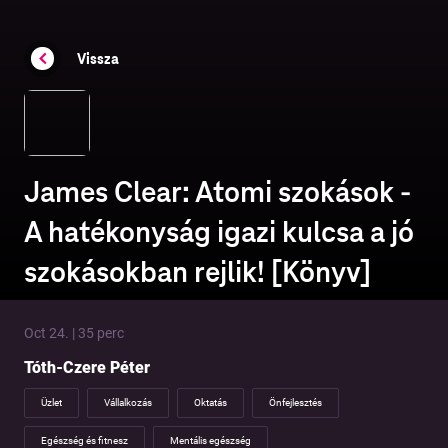
Vissza
James Clear: Atomi szokások -
A hatékonyság igazi kulcsa a jó
szokásokban rejlik! [Könyv]
Oct 24. | 35 perc
Tóth-Czere Péter
Üzlet
Vállalkozás
Oktatás
Önfejlesztés
Egészség és fitnesz
Mentális egészség