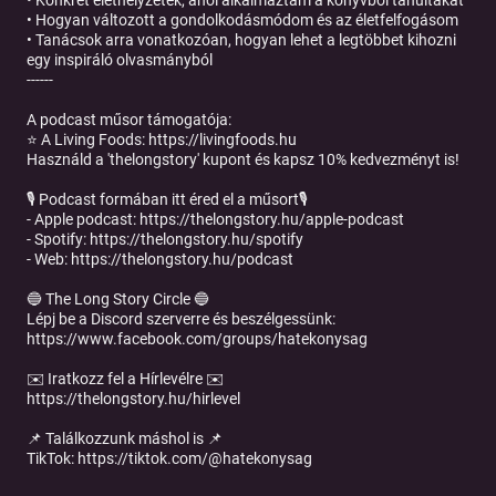
• Konkrét élethelyzetek, ahol alkalmaztam a könyvből tanultakat
• Hogyan változott a gondolkodásmódom és az életfelfogásom
• Tanácsok arra vonatkozóan, hogyan lehet a legtöbbet kihozni
egy inspiráló olvasmányból
------
A podcast műsor támogatója:
⭐️ A Living Foods: https://livingfoods.hu
Használd a 'thelongstory' kupont és kapsz 10% kedvezményt is!
🎙 Podcast formában itt éred el a műsort🎙
- Apple podcast: https://thelongstory.hu/apple-podcast
- Spotify: https://thelongstory.hu/spotify
- Web: https://thelongstory.hu/podcast
🔵 The Long Story Circle 🔵
Lépj be a Discord szerverre és beszélgessünk:
https://www.facebook.com/groups/hatekonysag
✉️ Iratkozz fel a Hírlevélre ✉️
https://thelongstory.hu/hirlevel
📌 Találkozzunk máshol is 📌
TikTok: https://tiktok.com/@hatekonysag
Instagram: https://instagram.com/hatekonysag