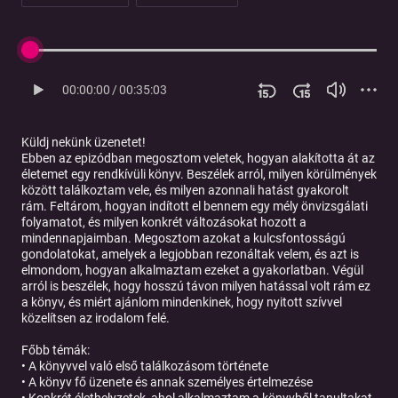
00:00:00
/
00:35:03
Küldj nekünk üzenetet!
Ebben az epizódban megosztom veletek, hogyan alakította át az
életemet egy rendkívüli könyv. Beszélek arról, milyen körülmények
között találkoztam vele, és milyen azonnali hatást gyakorolt
rám. Feltárom, hogyan indított el bennem egy mély önvizsgálati
folyamatot, és milyen konkrét változásokat hozott a
mindennapjaimban. Megosztom azokat a kulcsfontosságú
gondolatokat, amelyek a legjobban rezonáltak velem, és azt is
elmondom, hogyan alkalmaztam ezeket a gyakorlatban. Végül
arról is beszélek, hogy hosszú távon milyen hatással volt rám ez
a könyv, és miért ajánlom mindenkinek, hogy nyitott szívvel
közelítsen az irodalom felé.
Főbb témák:
• A könyvvel való első találkozásom története
• A könyv fő üzenete és annak személyes értelmezése