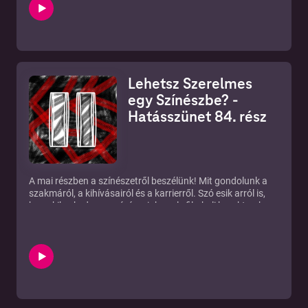
►Instagram: https://www.instagram.com/hatasszunet/
►Új rész minden KEDDEN!
►Ha támogatnál minket:
https://www.patreon.com/hatasszunet
►IRATKOZZ FEL:
https://tinyurl.com/hatasszunetfeliratkozas
Lehetsz Szerelmes
►Írjatok témákat: https://tinyurl.com/temahatasszunet
egy Színészbe? -
Hatásszünet 84. rész
A mai részben a színészetről beszélünk! Mit gondolunk a
szakmáról, a kihívásairól és a karrierről. Szó esik arról is,
hogy kik a kedvenc színészeink, mely filmbeli karakterek
hódították meg Tomi szívét, illetve, hogy járnánk-e
színésznővel. A műsor végén még arról is beszélünk, hogy
milyen volt főszerepet játszani a gimis színdarabban.
►Instagram: https://www.instagram.com/hatasszunet/
►Új rész minden KEDDEN!
►Ha támogatnál minket:
https://www.patreon.com/hatasszunet
►IRATKOZZ FEL: