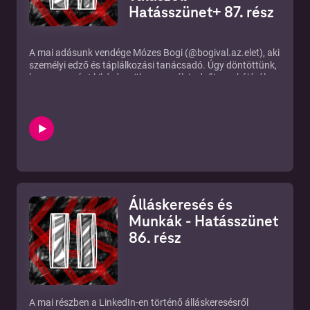
Hatásszünet+ 87. rész
A mai adásunk vendége Mózes Bogi (@bogival.az.elet), aki
személyi edző és táplálkozási tanácsadó. Úgy döntöttünk,
hogy egyaránt kikérdezzük a személyi edzői munkájáról,
illetve az edzéssel kapcsolatos általános tévhitekről is.
Milyen személyi edzőnek lenni? Hogyan birkózik meg Bogi
a motiválatlan vendégeivel? Hogyan lehet kockahasad?
Hogyan kell diétázni? Ezekre a kérdésekre mind választ
kaphattok, ha meghallgatjátok a Hatásszünet mai
epizódját! Tartsatok velünk!
►https://www.instagram.com/bogival.az.elet/
►Instagram: https://www.instagram.com/hatasszunet/
Álláskeresés és
►Új rész minden KEDDEN!
►Ha támogatnál minket:
Munkák - Hatásszünet
https://www.patreon.com/hatasszunet
86. rész
►IRATKOZZ FEL:
https://tinyurl.com/hatasszunetfeliratkozas
►Írjatok témákat: https://tinyurl.com/temahatasszunet
A mai részben a LinkedIn-en történő álláskeresésről