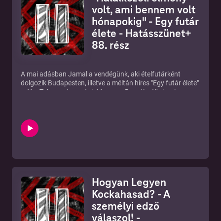
volt, ami bennem volt
hónapokig" - Egy futár
élete - Hatásszünet+
88. rész
A mai adásban Jamal a vendégünk, aki ételfutárként
dolgozik Budapesten, illetve a méltán híres "Egy futár élete"
c. YouTube csatorna tulajdonosa. Beszélgetünk vele a
munkájáról, a 10 milliós nézettségnél járó videójáról,
halálközeli élményeiről, majd szépen lassan előkerülnek a
furcsa és vicces történetek is. Tartsatok velünk!
►Egy futár élete:
https://www.youtube.com/channel/UCnVjbICxWgPhNZ-
fvk2ZWYQ
►Instagram: https://www.instagram.com/hatasszunet/
►Új rész minden KEDDEN!
►Ha támogatnál minket:
Hogyan Legyen
https://www.patreon.com/hatasszunet
►IRATKOZZ FEL:
Kockahasad? - A
https://tinyurl.com/hatasszunetfeliratkozas
személyi edző
►Írjatok témákat: https://tinyurl.com/temahatasszunet
válaszol! -
►E-mail: hatasszunetofficial@gmail.com