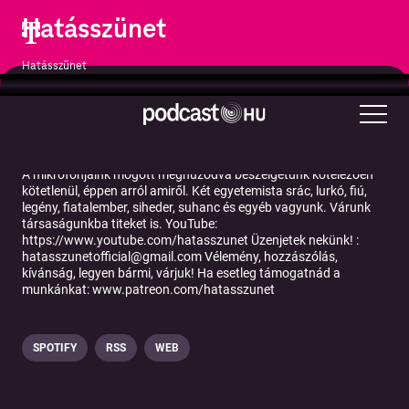
Hatásszünet
Hatásszünet
Szabadidő
A mikrofonjaink mögött meghúzódva beszélgetünk kötelezően
kötetlenül, éppen arról amiről. Két egyetemista srác, lurkó, fiú,
legény, fiatalember, siheder, suhanc és egyéb vagyunk. Várunk
társaságunkba titeket is. YouTube:
https://www.youtube.com/hatasszunet Üzenjetek nekünk! :
hatasszunetofficial@gmail.com Vélemény, hozzászólás,
kívánság, legyen bármi, várjuk! Ha esetleg támogatnád a
munkánkat: www.patreon.com/hatasszunet
SPOTIFY
RSS
WEB