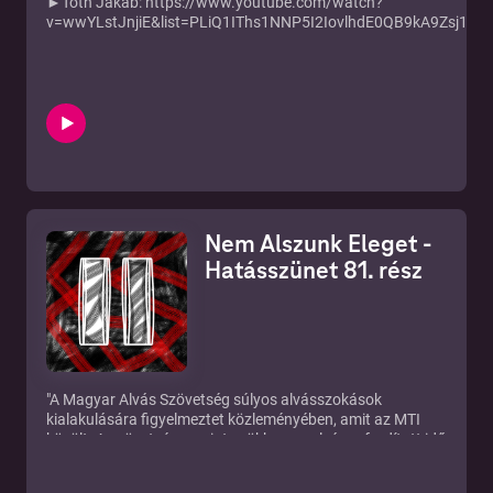
►Tóth Jakab: https://www.youtube.com/watch?
v=wwYLstJnjiE&list=PLiQ1IThs1NNP5I2IovlhdE0QB9kA9Zsj1
►Instagram: https://www.instagram.com/hatasszunet/
►Új rész minden KEDDEN!
►Ha támogatnál minket:
https://www.patreon.com/hatasszunet
►IRATKOZZ FEL:
https://tinyurl.com/hatasszunetfeliratkozas
►Írjatok témákat: https://tinyurl.com/temahatasszunet
A mai adásunk vendége nem más, mint a Partizánon futó
Nem Alszunk Eleget -
Monoszkóp műsorvezetője, Tóth Jakab. Hogyan lett
Jakabnak a kábelhúzogatásból egy saját műsora? Milyen
Hatásszünet 81. rész
érzés volt megcsinálni a Monoszkópot? Hogyan élte meg az
SZFE körül kialakult eseményeket? Ebből a közel 1 órás
beszélgetésből minden kiderül! Tartsatok velünk!
"A Magyar Alvás Szövetség súlyos alvásszokások
kialakulására figyelmeztet közleményében, amit az MTI
közölt. A szövetség szerint csökken az alvásra fordított idő
abban a korosztályban, amelyik már nem gyerek, de még
nem is felnőtt. A helyzetet súlyosbítja a korai iskolakezdés,