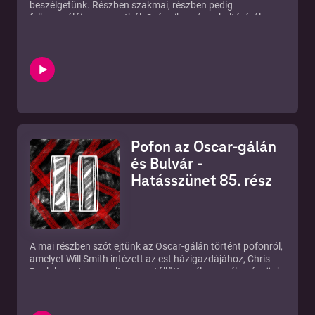
beszélgetünk. Részben szakmai, részben pedig
felhasználói szempontból. Szó esik a céges kultúráról, a
munkakeresésről, állásinterjúkról, de mindez háttérbe
szorul, amikor előkerülnek azok a bizonyos álmok.
Tartsatok velünk!
►Instagram: https://www.instagram.com/hatasszunet/
►Új rész minden KEDDEN!
►Ha támogatnál minket:
https://www.patreon.com/hatasszunet
►IRATKOZZ FEL:
https://tinyurl.com/hatasszunetfeliratkozas
Pofon az Oscar-gálán
►Írjatok témákat: https://tinyurl.com/temahatasszunet
és Bulvár -
Hatásszünet 85. rész
A mai részben szót ejtünk az Oscar-gálán történt pofonról,
amelyet Will Smith intézett az est házigazdájához, Chris
Rock-hoz. Jogos volt-e vagy túllőtt a célon, a véleményünk
egyértelműen kiderül. Majd a műsor második felében pedig
2 újság segítségével beszélgetünk egy kicsit a bulvárról. Jó
szórakozást!