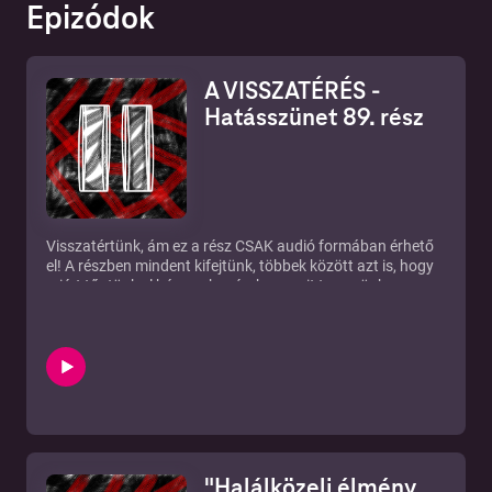
Epizódok
A VISSZATÉRÉS -
Hatásszünet 89. rész
Visszatértünk, ám ez a rész CSAK audió formában érhető
el! A részben mindent kifejtünk, többek között azt is, hogy
miért tűntünk el hónapokra és, hogy mit tervezünk a
jövőre! Persze nem akartunk titeket untatni a részletekkel,
ezért érintünk több témát is. Tartsatok velünk!
►Instagram: https://www.instagram.com/hatasszunet/
►Új rész minden KEDDEN!
►Ha támogatnál minket:
https://www.patreon.com/hatasszunet
►Írjatok témákat: https://tinyurl.com/temahatasszunet
►E-mail: hatasszunetofficial@gmail.com
"Halálközeli élmény