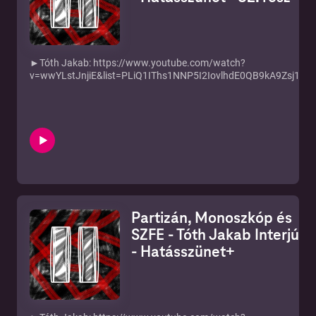
►Tóth Jakab: https://www.youtube.com/watch?
v=wwYLstJnjiE&list=PLiQ1IThs1NNP5I2IovlhdE0QB9kA9Zsj1
►Instagram: https://www.instagram.com/hatasszunet/
►Új rész minden KEDDEN!
►Ha támogatnál minket:
https://www.patreon.com/hatasszunet
►IRATKOZZ FEL:
https://tinyurl.com/hatasszunetfeliratkozas
►Írjatok témákat: https://tinyurl.com/temahatasszunet
A mai adásunk vendége nem más, mint a Partizánon futó
Partizán, Monoszkóp és
Monoszkóp műsorvezetője, Tóth Jakab. Hogyan lett
Jakabnak a kábelhúzogatásból egy saját műsora? Milyen
SZFE - Tóth Jakab Interjú
érzés volt megcsinálni a Monoszkópot? Hogyan élte meg az
- Hatásszünet+
SZFE körül kialakult eseményeket? Ebből a közel 1 órás
beszélgetésből minden kiderül! Tartsatok velünk!