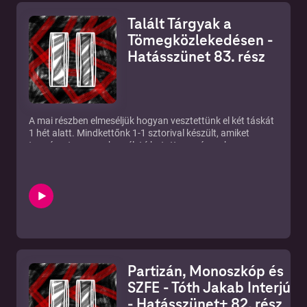
https://tinyurl.com/hatasszunetfeliratkozas
Talált Tárgyak a
►Írjatok témákat: https://tinyurl.com/temahatasszunet
Tömegközlekedésen -
Hatásszünet 83. rész
A mai részben elmeséljük hogyan vesztettünk el két táskát
1 hét alatt. Mindkettőnk 1-1 sztorival készült, amiket
természetesen csak az élet írhatott meg úgy, ahogy az
történtek. Két táska, két felelőtlen fiatal, két megtaláló! De
vajon visszajutottak hozzánk a szeretett cuccaink?
►Instagram: https://www.instagram.com/hatasszunet/
►Új rész minden KEDDEN!
►Ha támogatnál minket:
https://www.patreon.com/hatasszunet
►IRATKOZZ FEL:
https://tinyurl.com/hatasszunetfeliratkozas
►Írjatok témákat: https://tinyurl.com/temahatasszunet
Partizán, Monoszkóp és
SZFE - Tóth Jakab Interjú
- Hatásszünet+ 82. rész