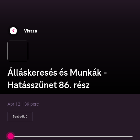
Vissza
Álláskeresés és Munkák -
Hatásszünet 86. rész
Apr 12. | 39 perc
Szabadidő