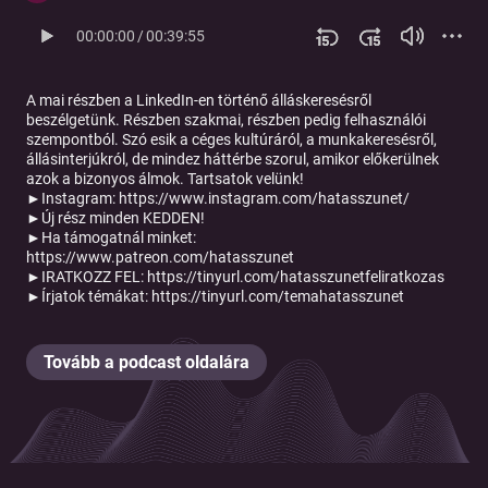
00:00:00
/
00:39:55
A mai részben a LinkedIn-en történő álláskeresésről
beszélgetünk. Részben szakmai, részben pedig felhasználói
szempontból. Szó esik a céges kultúráról, a munkakeresésről,
állásinterjúkról, de mindez háttérbe szorul, amikor előkerülnek
azok a bizonyos álmok. Tartsatok velünk!
►Instagram: https://www.instagram.com/hatasszunet/
►Új rész minden KEDDEN!
►Ha támogatnál minket:
https://www.patreon.com/hatasszunet
►IRATKOZZ FEL: https://tinyurl.com/hatasszunetfeliratkozas
►Írjatok témákat: https://tinyurl.com/temahatasszunet
Tovább a podcast oldalára