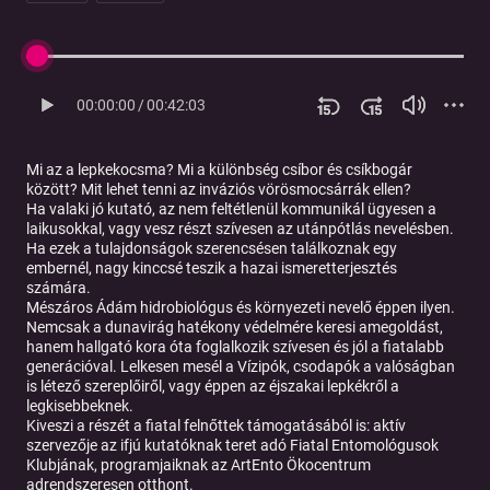
00:00:00
/
00:42:03
Mi az a lepkekocsma? Mi a különbség csíbor és csíkbogár
között? Mit lehet tenni az inváziós vörösmocsárrák ellen?
Ha valaki jó kutató, az nem feltétlenül kommunikál ügyesen a
laikusokkal, vagy vesz részt szívesen az utánpótlás nevelésben.
Ha ezek a tulajdonságok szerencsésen találkoznak egy
embernél, nagy kinccsé teszik a hazai ismeretterjesztés
számára.
Mészáros Ádám
hidrobiológus és környezeti nevelő éppen ilyen.
Nemcsak a dunavirág hatékony védelmére keresi amegoldást,
hanem hallgató kora óta foglalkozik szívesen és jól a fiatalabb
generációval. Lelkesen mesél a Vízipók, csodapók a valóságban
is létező szereplőiről, vagy éppen az éjszakai lepkékről a
legkisebbeknek.
Kiveszi a részét a fiatal felnőttek támogatásából is: aktív
szervezője az ifjú kutatóknak teret adó Fiatal Entomológusok
Klubjának, programjaiknak az ArtEnto Ökocentrum
adrendszeresen otthont.