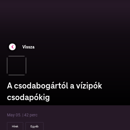
Vissza
A csodabogártól a vízipók
csodapókig
May 05. | 42 perc
Hírek
Egyéb