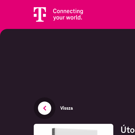
Vissza
Úto