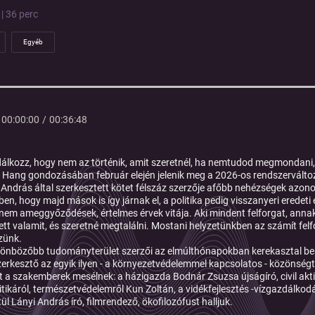
| 36 perc
Egyéb
00:00:00
/
00:36:48
álkozz, hogy nem az történik, amit szeretnél, ha nemtudod megmondani, h
Hang gondozásában február elején jelenik meg a 2026-os rendszervált
 András által szerkesztett kötet félszáz szerzője afőbb nehézségek azon
en, hogy majd mások is így járnak el, a politika pedig visszanyeri erede
anem ameggyőződések, értelmes érvek vitája. Aki mindent felforgat, annak
tett valamit, és szeretné megtalálni. Mostani helyzetünkben az számít felf
zünk.
lönbözőbb tudományterület szerzői az elmúlthónapokban kerekasztal bes
zerkesztő
az egyik ilyen - a környezetvédelemmel kapcsolatos - közönségta
t a szakemberek mesélnek: a házigazda
Bodnár Zsuzsa
újságíró, civil ak
itikáról, természetvédelemről
Kun Zoltán
, a vidékfejlesztés -vízgazdálkod
tül
Lányi András
író, filmrendező, ökofilozófust halljuk.