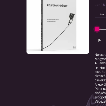
Jan 18. 
Hírek
Ne csod
Magyar 
A Lányi
reményb
lesz, h
elveszí
cseleks
A legkü
Péter s
elsőkén
erdőpol
Végeze