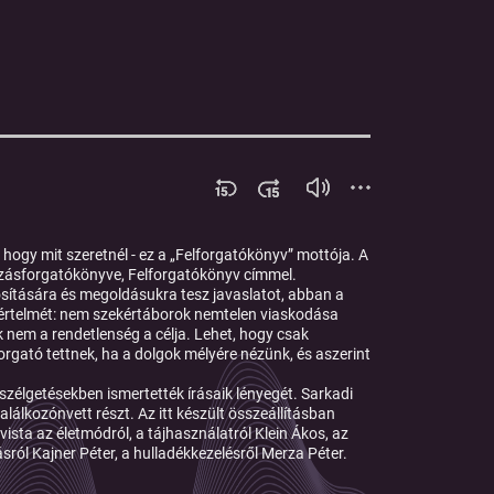
ogy mit szeretnél - ez a „Felforgatókönyv” mottója. A
ozásforgatókönyve, Felforgatókönyv címmel.
osítására és megoldásukra tesz javaslatot, abban a
ti értelmét: nem szekértáborok nemtelen viaskodása
 nem a rendetlenség a célja. Lehet, hogy csak
orgató tettnek, ha a dolgok mélyére nézünk, és aszerint
zélgetésekben ismertették írásaik lényegét.
Sarkadi
lálkozónvett részt. Az itt készült összeállításban
tivista az életmódról, a tájhasználatról
Klein Ákos
, az
ásról
Kajner Péter
, a hulladékkezelésről
Merza Péter.