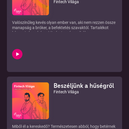
Fintech Világa
Valószínűleg kevés olyan ember van, aki nem rezzen össze
manapság a bróker, a befektetés szavaktól. Tartalékot
képezni okos dolog. Mindezt a párnacihában, vagy a
fiókban tartani már kevésbé.
Gordon Gekko majd’ három évtizede azt mondta:
“Naponta száz ajánlatot is megnézek. De csak egyet
választok.” Ehhez képest Robin Hood nem csak megnéz
ezret naponta, de ki is elemzi, porlasztja a kockázatot,
portfoliót állít össze. Ráadásul nincs rossz napja, nem
másnapos, nem téved.
Ijesztő, vagy megnyugtató, hogy egy okos, hús-vér bróker
helyett egy tévedhetetlen robotra bízzuk a pénzünket?
Beszéljünk a hűségről
Mert nagyon úgy néz ki, hogy Robin Hood megeszi
reggelire Gordon Gekkót.
Fintech Világa
Miből él a kereskedő? Természetesen abból, hogy betérnek