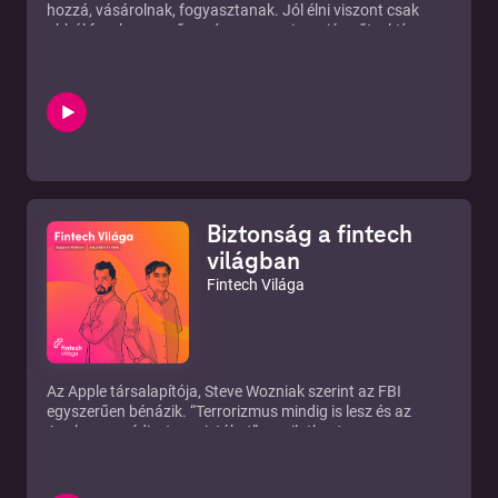
hozzá, vásárolnak, fogyasztanak. Jól élni viszont csak
abból fog, ha a vevő rendszeresen visszajár, sőt, aktívan
használja is azt, amit adott helyen megvásárolt.
Az már világosan látszik, hogy a régi módon egyre kevésbé
csábítható a fogyasztó. A sóhajtozáson kívül viszont évek
óta nem történik semmi. A fintech cégek viszont nem
alszanak, már látják a rést a pajzson.
Biztonság a fintech
világban
Fintech Világa
Az Apple társalapítója, Steve Wozniak szerint az FBI
egyszerűen bénázik. “Terrorizmus mindig is lesz és az
Apple nem védi a terroristákat” – nyilatkozta.
Életünk jelenős részét a digitális világban éljük – vajon
jogos-e a félelme annak, aki ettől inkább távol marad és
vajon jól teszi-e, aki teljesen megbízik abban, hogy