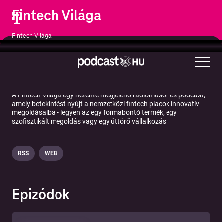
Fintech Világa
Fintech Világa
Üzlet
Hírek
Üzleti hírek
Technológia
A Fintech Világa egy hetente megjelenő rádióműsor és podcast,
amely betekintést nyújt a nemzetközi fintech piacok innovatív
megoldásaiba - legyen az egy formabontó termék, egy
szofisztikált megoldás vagy egy úttörő vállalkozás.
RSS
WEB
Epizódok