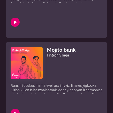
Barnabások, Alexek, Balázsok, Tamások, Janik
fogalmazzák meg a különvéleményt és kínálnak alternatív
megoldást pénzügyeink kezelésére, pénzküldésre,
mobilfizetésre, megtakarításaink kezelésére stb. Kik Ők, kik
alkotják ma a hazai fintech ökoszisztémát?
Lemák Gábor nemrégiben egy konferencián
bankszakembereket kérdezett, hogy a világban egyébként
jól ismert fintech cégeket ismerik-e? A válasz eléggé lesújtó
volt, a résztvevők alig tíz százaléka válaszolt igennel.
Magyar viszonylatban még döbbenetesebb a helyzet.
Mojito bank
Fintech Világa
Rum, nádcukor, mentalevél, ásványvíz, lime és jégkocka.
Külön-külön is használhatóak, de együtt olyan ízharmóniát
alkotnak, aminek nehéz ellenállni. Ezek ugyanis a mojito, az
egyik legkellemesebb koktél „alkatrészei”.