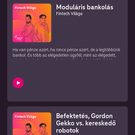
Moduláris bankolás
Fintech Világa
Ha van pénze azért, ha nincs pénze azért, de a legtöbbünk
bankol. És több az elégedetlen ügyfél, mint az elégedett,
mert a bankok szeretnek visszaélni a helyzetükkel. Már
nem sokáig, pár hónap és úgy válogathatod össze a banki
szolgáltatásokat, mint a ruházatodat, nem mindent egy
helyről, mindent onnan, ahol azt kapod, ami szeretnél.
Hogy a bankok ennek örülnek-e? Nyilván nem, pedig
hosszú távon ez nekik is jót hozhat.
Az Európai Unió nemrég elfogadott pénzügyi irányelve nem
hogy nem vágja a fát az innovatív szolgáltatásokat nyújtó
fintech cégek alatt, de a bankokat is igyekszik rávenni a
megújulásra. Vajon képesek lesznek-e a hagyományos
Befektetés, Gordon
szolgáltatók megújulni, vagy egy-két évtized, és kihalnak,
mint a dinoszauruszok?
Gekko vs. kereskedő
robotok