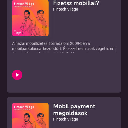
Fizetsz mobillal?
Fintech Világa
A hazai mobilfizetési forradalom 2009-ben a
mobilparkolással kezdődött. És ezzel nem csak véget is ért,
de egyelőre zsákutcának is tűnik. Nem csak
Magyarországon, de nagyjából az egész világon, dacára
annak, hogy már tíz magyar mobilfizetési app van a
piacon, és folyamatosan jönnek az újak. Vajon igaza van
Steve Jobsnak, abban, hogy a mobilfizetés irányát a
felhasználók szokásait firtató piackutatásra alapozni
zsákutca? És INOTAY Balázsnak és SUPPAN Mártonnak
abban, hogy a mobilfizetésnek a jelenlegi formájában
“lefőtt a kávé”?
Mobil payment
megoldások
Fintech Világa