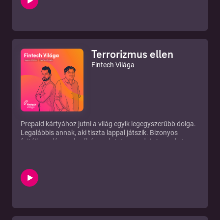
Terrorizmus ellen
Fintech Világa
Prepaid kártyához jutni a világ egyik legegyszerűbb dolga.
Legalábbis annak, aki tiszta lappal játszik. Bizonyos
fajtáihoz elég csak néhány adatot megadni. A neveket
azonban a szolgáltatók különféle listákon futtatják át, a
gyanús, valamely szerv adatbázisában szereplő nevek
azonnal fennakadnak. Persze előfordulhat véletlen
adategyezés is, ilyenkor további, még szigorúbb
azonosítás történik. Ilyen egyszerű például terroristát fogni
prepaid kártyával.