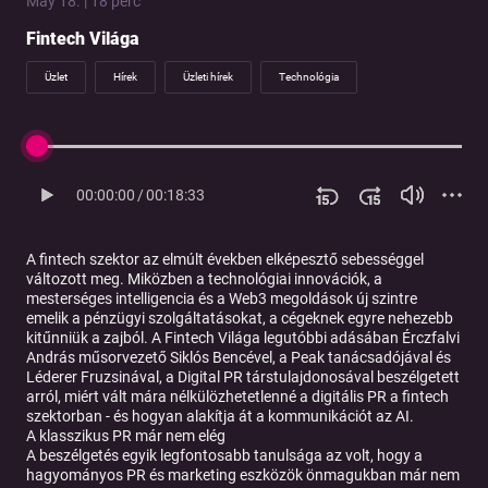
May 18. | 18 perc
Fintech Világa
Üzlet
Hírek
Üzleti hírek
Technológia
00:00:00
/
00:18:33
A fintech szektor az elmúlt években elképesztő sebességgel
változott meg. Miközben a technológiai innovációk, a
mesterséges intelligencia és a Web3 megoldások új szintre
emelik a pénzügyi szolgáltatásokat, a cégeknek egyre nehezebb
kitűnniük a zajból. A Fintech Világa legutóbbi adásában Érczfalvi
András műsorvezető Siklós Bencével, a Peak tanácsadójával és
Léderer Fruzsinával, a Digital PR társtulajdonosával beszélgetett
arról, miért vált mára nélkülözhetetlenné a digitális PR a fintech
szektorban - és hogyan alakítja át a kommunikációt az AI.
A klasszikus PR már nem elég
A beszélgetés egyik legfontosabb tanulsága az volt, hogy a
hagyományos PR és marketing eszközök önmagukban már nem