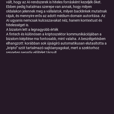
vált, hogy az AI-rendszerek is hiteles forrásként kezeljék őket.
Ebben pedig hatalmas szerepe van annak, hogy milyen
oldalakon jelennek meg a vállalatok, milyen backlinkek mutatnak
rájuk, és mennyire erős az adott médium domain autoritása. Az
AI ugyanis nemcsak kulcsszavakat néz, hanem kontextust és
hitelességet is.
A bizalom lett a legnagyobb érték
A fintech és különösen a kriptoszektor kommunikációjában a
bizalom kiépítése ma fontosabb, mint valaha. A beszélgetésben
elhangzott: korábban sok újságíró automatikusan elutasította a
„kripto” szót tartalmazó sajtóanyagokat, mert a szektorhoz
rengeteg negatív előítélet társult.
A digitális PR egyik legfontosabb feladata ezért az lett, hogy
adatokat, kutatásokat és valid információkat tegyen a
kommunikáció mögé. Nem elég azt mondani, hogy egy projekt
innovatív - bizonyítani is kell.
A kriptoszektorban ráadásul a reputáció akár órák alatt
összeomolhat. Egy influencerkampány önmagában már kevés,
hiszen a felhasználók pontosan tudják, hogy sok esetben fizetett
promócióról van szó. Emiatt szükség van független
megjelenésekre, szakmai validációra és gyors, transzparens
kommunikációra.
A digitális PR itt válik stratégiai fegyverré: segít emberközelivé és
hitelessé tenni az egyébként sokak számára bonyolult
technológiai projekteket.