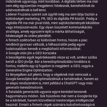
működnek ugyanúgy, mint korábban. A digitális térben ma már
nem elég egyszerűen megjelenni: hitelesnek, kereshetőnek és
adatvezéreltnek is kell lenni.
Léderer Fruzsina szerint sok ügyfél még ma sem látja tisztán a
különbséget marketing, PR, SEO és digitális PR között. Pedig a
digitális PR ma már jóval több, mint sajtóközlemények kiküldése
vagy interjúszervezés. Egy olyan összetett kommunikációs
stratégia, amely egyszerre építi a márka láthatóságát,
hitelességét és online jelenlétét.
A fintech szektorban ez különösen fontos, hiszen a piac
rendkívül gyorsan változik, a felhasználók pedig egyre
tudatosabban keresik a megbízható információkat.
A Google után jön a GEO korszaka
A beszélgetés egyik legérdekesebb része az volt, amikor szóba
került a SEO jövője. Bár a keresőoptimalizálás továbbra is
fontos, mellette egy új fogalom is megjelent: a GEO, vagyis a
Generative Engine Optimization.
Ez lényegében azt jelenti, hogy a cégeknek már nemcsak a
Google keresőjére kell optimalizálniuk a tartalmaikat, hanem az
AI-alapú rendszerekre is, mint például a ChatGPT vagy más
generatív keresőmotorok.
A fiatalabb generációk ugyanis egyre kevésbé keresnek
hagyományos módon. Sok húszéves már nem a Google-be írja
be a kérdéseit, hanem közvetlenül mesterséges intelligenciát
használ. Emiatt a fintech cégek számára kulcsfontosságúvá