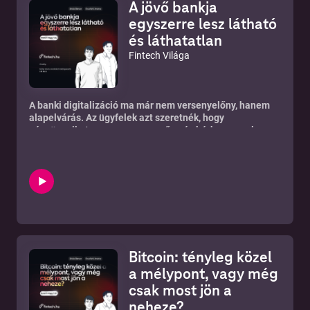
A jövő bankja
egyszerre lesz látható
és láthatatlan
Fintech Világa
A banki digitalizáció ma már nem versenyelőny, hanem
alapelvárás. Az ügyfelek azt szeretnék, hogy
pénzügyeiket gyorsan, egyszerűen és bárhonnan el
tudják intézni, legyen szó számlanyitásról,
hiteligénylésről vagy fizetési megoldásokról. A Fintech
Világa legutóbbi adásában Érczfalvi András
műsorvezető, Siklós Bence, a Peak tanácsadója és Fetter
István, a CIB Bank kisvállalati üzletágának vezetője arról
beszélgettek, hogyan alakítja át a digitalizáció a banki
szolgáltatásokat, milyen szerep jut a fintecheknek, és
miért nem tűnik el egyhamar a személyes tanácsadás.
A digitalizáció célja nem az ember kiváltása
Bitcoin: tényleg közel
A beszélgetés egyik legfontosabb üzenete az volt, hogy a
digitalizáció nem feltétlenül a személyes ügyintézés végét
a mélypont, vagy még
jelenti. Éppen ellenkezőleg: a cél az, hogy a rutinszerű,
csak most jön a
adminisztratív feladatok automatizálásával több idő
neheze?
jusson azokra a helyzetekre, ahol valódi szakértelemre és