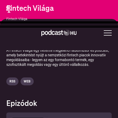
Fintech Világa
Fintech Világa
Üzlet
Hírek
Üzleti hírek
Technológia
A Fintech Világa egy hetente megjelenő rádióműsor és podcast,
amely betekintést nyújt a nemzetközi fintech piacok innovatív
megoldásaiba - legyen az egy formabontó termék, egy
szofisztikált megoldás vagy egy úttörő vállalkozás.
RSS
WEB
Epizódok