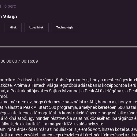
| 16 perc
h Világa
Hírek
Üzleti hírek
Technológia
00:00:00
/
00:16:09
r mikro- és kisvállalkozások többsége már érzi, hogy a mesterséges intel
eszköze. A téma a Fintech Világa legutóbbi adásában is középpontba kerü
al, a Peak alapítójával és Sajtos Istvánnal, a Peak AI üzletágának, a Pea
ról.
s ma már nem az, hogy érdemes-e használni az AI-t, hanem az, hogy mire,
ati választ a Peak AI Start 500 programja, amelynek keretében 500 hazai 
éges intelligencia támogatást. A konstrukció lényege, hogy vállalkozáso
 álló kínálatból, így minden résztvevő a saját működéséhez, iparágához é
 állnak, de elakadtak” – a magyar KKV-k valós helyzete
am iránti érdeklődés már az induláskor is jelentős volt, hiszen közel 600
ztotta a résztvevőket, hanem egy részletes AI-érettségi felméréssel azt is