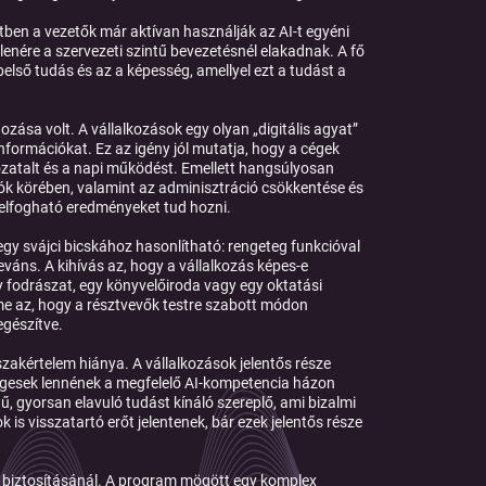
tben a vezetők már aktívan használják az AI-t egyéni
ellenére a szervezeti szintű bevezetésnél elakadnak. A fő
lső tudás és az a képesség, amellyel ezt a tudást a
ozása volt. A vállalkozások egy olyan „digitális agyat”
formációkat. Ez az igény jól mutatja, hogy a cégek
atalt és a napi működést. Emellett hangsúlyosan
ók körében, valamint az adminisztráció csökkentése és
zzelfogható eredményeket tud hozni.
egy svájci bicskához hasonlítható: rengeteg funkcióval
váns. A kihívás az, hogy a vállalkozás képes-e
y fodrászat, egy könyvelőiroda vagy egy oktatási
leme az, hogy a résztvevők testre szabott módon
egészítve.
zakértelem hiánya. A vállalkozások jelentős része
égesek lennének a megfelelő AI-kompetencia házon
ű, gyorsan elavuló tudást kínáló szereplő, ami bizalmi
is visszatartó erőt jelentenek, bár ezek jelentős része
a biztosításánál. A program mögött egy komplex