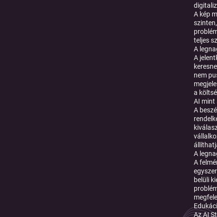
digitali
A kép m
szinten,
problém
teljes s
A legna
A jelen
keresne
nem pus
megjele
a költs
AI mint
A beszé
rendelk
kiválas
vállalk
állítha
A legna
A felmé
egyszer
belüli 
problém
megfele
Edukáci
Az AI S