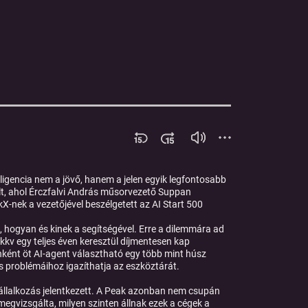
ligencia nem a jövő, hanem a jelen egyik legfontosabb
lt, ahol Érczfalvi András műsorvezető Suppan
kX-nek a vezetőjével beszélgetett az AI Start 500
 hogyan és kinek a segítségével. Erre a dilemmára ad
kkv egy teljes éven keresztül díjmentesen kap
nként öt AI-agent választható egy több mint húsz
s problémáihoz igazíthatja az eszköztárát.
 vállalkozás jelentkezett. A Peak azonban nem csupán
 megvizsgálta, milyen szinten állnak ezek a cégek a