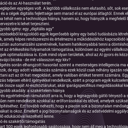
záció és az AI-használat terén.
eglepően egységes volt. A legtöbb vállalkozás nem elutasító, sőt, sok ese
 és a cégek digitális fejlettsége sem marad el az európai átlagtól. Ennek 
a tehát nem a technológia hiánya, hanem az, hogy hiányzik a megfelelő be
zervezetre ki lehet terjeszteni.
gyobb igény: egy „digitális agy”
tkezésekből kirajzolódó egyik legerősebb igény egy belső tudásbázis létreh
k, amely képes rendszerezni és értelmezni a működésükhöz kapcsolódó in
ztán automatizálni szeretnének, hanem hatékonyabbá tenni a döntéshoz
nt az értékesítési folyamatok támogatása, különösen az egyéni vállalkoz
égek optimalizálása is. Ezek mind olyan területek, ahol az AI gyors és ké
 svájci bicska - de mit válasszon egy kkv?
lgetés során elhangzott hasonlat szerint a mesterséges intelligencia ma 
ezik, de egy adott vállalkozás számára ezek közül csak néhány igazán rele
ztani azt az öt-hat megoldást, amely valóban értéket teremt számára. Eg
ozás teljesen eltérő igényekkel rendelkezik, ezért a program egyik kulcse
tják össze saját AI-eszköztárukat, akár iparágspecifikus megoldásokkal ki
gyobb akadály: a szakértelem hiánya
rés egyértelműen rámutatott arra is, hogy a legnagyobb gátló tényező a s
űen nem rendelkezik azokkal az erőforrásokkal és idővel, amelyek szüks
kiépítéséhez. Ezt tovább nehezíti, hogy a piacon sok a bizonytalan minőség
ákat is okoz. Emellett a jogi bizonytalanságok és az adatvédelmi aggályok 
lő edukációval kezelhető lenne.
ó és szakértői támogatás
tart 500 egyik legfontosabb sajátossága, hogy nem áll meg a technológi