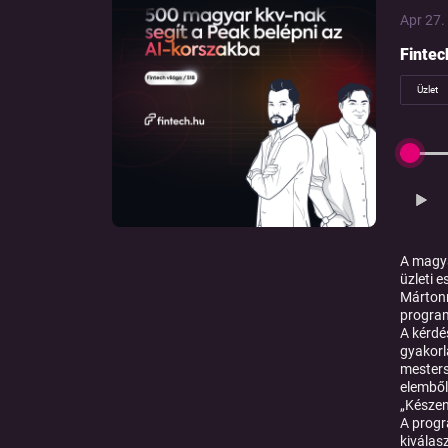
Apr 27. 
Fintec
Üzlet
A magya
üzleti 
Mártonn
program
A kérdé
gyakorl
mesters
elemből
„Készen
A progr
kiválas