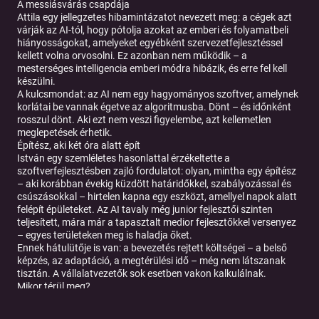
A messiásvárás csapdája
Attila egy jellegzetes hibamintázatot nevezett meg: a cégek azt
várják az AI-tól, hogy pótolja azokat az emberi és folyamatbeli
hiányosságokat, amelyeket egyébként szervezetfejlesztéssel
kellett volna orvosolni. Ez azonban nem működik – a
mesterséges intelligencia emberi módra hibázik, és erre fel kell
készülni.
A kulcsmondat: az AI nem egy hagyományos szoftver, amelynek
korlátai be vannak égetve az algoritmusba. Dönt – és időnként
rosszul dönt. Aki ezt nem veszi figyelembe, azt kellemetlen
meglepetések érhetik.
Építész, aki két óra alatt épít
István egy szemléletes hasonlattal érzékeltette a
szoftverfejlesztésben zajló fordulatot: olyan, mintha egy építész
– aki korábban évekig küzdött határidőkkel, szabályozással és
csúszásokkal – hirtelen kapna egy eszközt, amellyel napok alatt
felépít épületeket. Az AI tavaly még junior fejlesztői szinten
teljesített, mára már a tapasztalt medior fejlesztőkkel versenyez
– egyes területeken meg is haladja őket.
Ennek hátulütője is van: a bevezetés rejtett költségei – a belső
képzés, az adaptáció, a megtérülési idő – még nem látszanak
tisztán. A vállalatvezetők sok esetben vakon kalkulálnak.
Mikor térül meg?
Az egyik legsúlyosabb hiányosság, amelyre mindkét vendég
rámutatott: nincsenek jól bevált modellek arra, hogy egy AI-