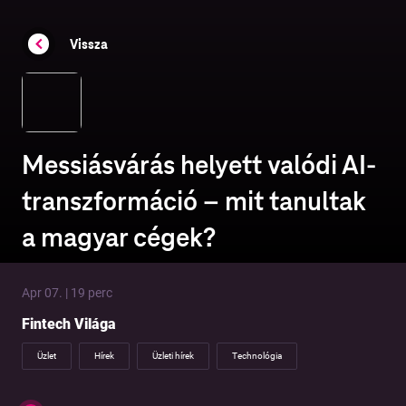
Vissza
Messiásvárás helyett valódi AI-
transzformáció – mit tanultak
a magyar cégek?
Apr 07. | 19 perc
Fintech Világa
Üzlet
Hírek
Üzleti hírek
Technológia