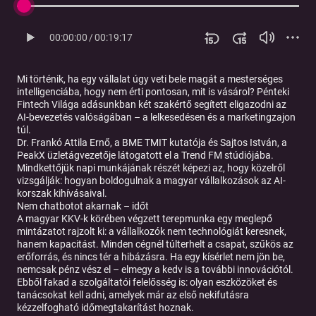
00:00:00
/
00:19:17
Mi történik, ha egy vállalat úgy veti bele magát a mesterséges
intelligenciába, hogy nem érti pontosan, mit is vásárol? Pénteki
Fintech Világa
adásunkban két szakértő segített eligazodni az
AI-bevezetés valóságában – a lelkesedésen és a marketingzajon
túl.
Dr. Frankó Attila Ernő, a BME TMIT kutatója és Sajtos István, a
PeakX üzletágvezetője látogatott el a Trend FM stúdiójába.
Mindkettőjük napi munkájának részét képezi az, hogy közelről
vizsgálják: hogyan boldogulnak a magyar vállalkozások az AI-
korszak kihívásaival.
Nem chatbotot akarnak – időt
A magyar KKV-k körében végzett terepmunka egy meglepő
mintázatot rajzolt ki: a vállalkozók nem technológiát keresnek,
hanem kapacitást. Minden cégnél túlterhelt a csapat, szűkös az
erőforrás, és nincs tér a hibázásra. Ha egy kísérlet nem jön be,
nemcsak pénz vész el – elmegy a kedv is a további innovációtól.
Ebből fakad a szolgáltatói felelősség is: olyan eszközöket és
tanácsokat kell adni, amelyek már az első nekifutásra
kézzelfogható időmegtakarítást hoznak.