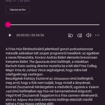
May 31. | 54 perc
Televízió és film
00:00:00
/
00:54:56
A Friss Hús filmfesztiválról jelentkező gonzó podcastsorozat
második adásában két szuper programról mesélünk: az egyikben
a neves filmesztéta, Kovács András Bálint elemzete bravúrosan
Kenyeres Bálint
The Spectacle
című kisfilmjét, a másikban
Bartsch Kata casting director mutatta be a két idei Friss Csillag,
Major Irma és Juhász Vince segítségével, hogy mikre kell
odafigyelni egy castingon.
Beszélgetek Kisházy Eszterrel az
Utószezon
című kisfilmjéről,
meg arról, hogy a fiúk nem tudják, hogy mi kell a lányoknak.
Konrád Zsuzsannát kérdezgetem a medvékről, ugyanis a
Valami
vad
című kisfilmjében egy hús-vér barnamedvével dolgozott.
Végül Kreif Zsuzsannát faggatom ki a friss cannes-i élményeiről,
ahol az
Adgwa Ata
című animációs kisfilmje debütált másfél
héttel a Friss Húsos vetítése előtt.