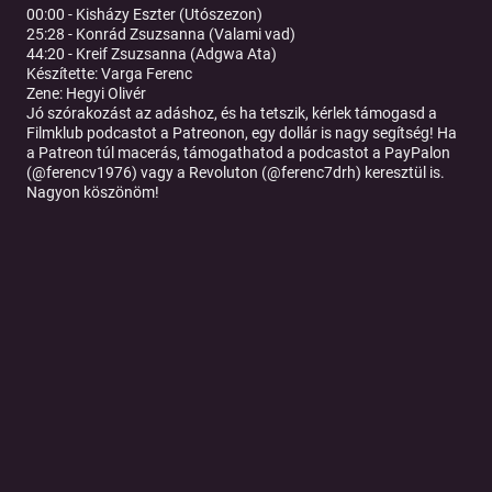
00:00 - Kisházy Eszter (Utószezon)
25:28 - Konrád Zsuzsanna (Valami vad)
44:20 - Kreif Zsuzsanna (Adgwa Ata)
Készítette:
Varga Ferenc
Zene:
Hegyi Olivér
Jó szórakozást az adáshoz, és ha tetszik, kérlek
⁠⁠⁠⁠⁠⁠⁠⁠⁠⁠⁠⁠⁠⁠⁠⁠⁠⁠⁠⁠⁠⁠⁠ ⁠⁠⁠⁠⁠⁠⁠⁠⁠⁠⁠⁠⁠⁠⁠⁠⁠⁠⁠⁠⁠⁠⁠⁠⁠⁠⁠⁠⁠⁠⁠⁠⁠⁠⁠támogasd a
Filmklub podcastot a Patreonon⁠⁠⁠⁠⁠⁠⁠⁠⁠⁠⁠⁠⁠⁠⁠⁠⁠⁠⁠⁠⁠⁠⁠⁠⁠⁠⁠⁠⁠⁠⁠⁠⁠⁠⁠⁠⁠⁠⁠⁠⁠⁠⁠⁠⁠⁠⁠⁠⁠⁠⁠⁠⁠⁠⁠⁠⁠⁠
, egy dollár is nagy segítség! Ha
a Patreon túl macerás, támogathatod a podcastot a PayPalon
(
⁠⁠⁠⁠⁠⁠⁠⁠⁠⁠⁠⁠⁠⁠⁠⁠⁠⁠⁠⁠⁠⁠⁠⁠⁠⁠⁠⁠⁠⁠⁠⁠@ferencv1976⁠⁠⁠⁠⁠⁠⁠⁠⁠⁠⁠⁠⁠⁠⁠⁠⁠⁠⁠⁠⁠⁠⁠⁠⁠⁠⁠⁠⁠⁠⁠⁠
) vagy a Revoluton (
⁠⁠⁠⁠⁠⁠⁠⁠⁠⁠⁠⁠⁠⁠⁠⁠⁠⁠⁠⁠⁠⁠⁠⁠⁠⁠⁠⁠⁠⁠⁠⁠@ferenc7drh⁠⁠⁠⁠⁠⁠⁠⁠⁠⁠⁠⁠⁠⁠⁠⁠⁠⁠⁠⁠⁠⁠⁠⁠⁠⁠⁠⁠⁠⁠⁠⁠
) keresztül is.
Nagyon köszönöm!
Tovább a podcast oldalára