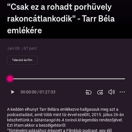
"Csak ez a rohadt porhüvely
rakoncátlankodik" - Tarr Béla
emlékére
Jan 08. | 87 perc
Televízió és film
00:00:00
/
01:27:33
A kedden elhunyt Tarr Bélára emlékezve hallgassuk meg azt a
podcastadást, amit több mint tíz évvel ezelőtt, 2015. július 26-án
készítettünk a
Sátántangó
és
A torinói ló
legendás rendezőjével.
Ezt írtam akkor a beszélgetésről:
"Történelmi adásához érkezett a Filmklub podcast, egy élő