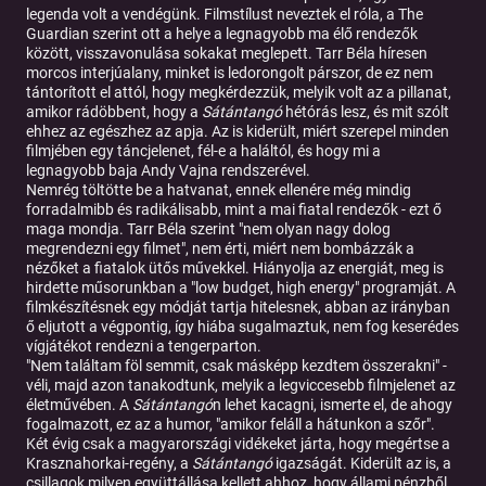
legenda volt a vendégünk. Filmstílust neveztek el róla, a The
Guardian szerint ott a helye a legnagyobb ma élő rendezők
között, visszavonulása sokakat meglepett. Tarr Béla híresen
morcos interjúalany, minket is ledorongolt párszor, de ez nem
tántorított el attól, hogy megkérdezzük, melyik volt az a pillanat,
amikor rádöbbent, hogy a
Sátántangó
hétórás lesz, és mit szólt
ehhez az egészhez az apja. Az is kiderült, miért szerepel minden
filmjében egy táncjelenet, fél-e a haláltól, és hogy mi a
legnagyobb baja Andy Vajna rendszerével.
Nemrég töltötte be a hatvanat, ennek ellenére még mindig
forradalmibb és radikálisabb, mint a mai fiatal rendezők - ezt ő
maga mondja. Tarr Béla szerint "nem olyan nagy dolog
megrendezni egy filmet", nem érti, miért nem bombázzák a
nézőket a fiatalok ütős művekkel. Hiányolja az energiát, meg is
hirdette műsorunkban a "low budget, high energy" programját. A
filmkészítésnek egy módját tartja hitelesnek, abban az irányban
ő eljutott a végpontig, így hiába sugalmaztuk, nem fog keserédes
vígjátékot rendezni a tengerparton.
"Nem találtam föl semmit, csak másképp kezdtem összerakni" -
véli, majd azon tanakodtunk, melyik a legviccesebb filmjelenet az
életművében. A
Sátántangó
n lehet kacagni, ismerte el, de ahogy
fogalmazott, ez az a humor, "amikor feláll a hátunkon a szőr".
Két évig csak a magyarországi vidékeket járta, hogy megértse a
Krasznahorkai-regény, a
Sátántangó
igazságát. Kiderült az is, a
csillagok milyen együttállása kellett ahhoz, hogy állami pénzből