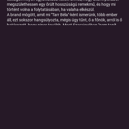
megszülethessen egy őrült hosszúságú remekmű, és hogy mi
történt volna a folytatásában, ha valaha elkészül.
A brand mögött, amit mi "Tarr Béla"-ként ismerünk, több ember
áll, ezt sokszor hangsúlyozta, mégis úgy tűnt, ő a főnök, arról is ő
határozott, hogy nincs tovább. Most Szarajevóban "nem tanít,
hanem bátorít" fiatalokat, olyan filmes sulit hozott létre, amilyen
a Gropius-féle Bauhaus volt régen."
Készítette:
Varga Ferenc és Pozsonyi Janka
Zene:
Hegyi Olivér
Ha a Patreon túl macerás, támogathatod a podcastot a
PayPalon (
⁠⁠⁠⁠⁠⁠⁠⁠⁠⁠⁠⁠⁠⁠⁠⁠⁠⁠⁠⁠⁠⁠⁠⁠⁠⁠⁠⁠⁠⁠⁠⁠⁠⁠⁠⁠⁠⁠⁠⁠⁠⁠⁠⁠⁠@ferencv1976⁠⁠⁠⁠⁠⁠⁠⁠⁠⁠⁠⁠⁠⁠⁠⁠⁠⁠⁠⁠⁠⁠⁠⁠⁠⁠⁠⁠⁠⁠⁠⁠⁠⁠⁠⁠⁠⁠⁠⁠⁠⁠⁠⁠⁠
) vagy a Revoluton (
⁠⁠⁠⁠⁠⁠⁠⁠⁠⁠⁠⁠⁠⁠⁠⁠⁠⁠⁠⁠⁠⁠⁠⁠⁠⁠⁠⁠⁠⁠⁠⁠⁠⁠⁠⁠⁠⁠⁠⁠⁠⁠⁠⁠⁠@ferenc7drh⁠⁠⁠⁠⁠⁠⁠⁠⁠⁠⁠⁠⁠⁠⁠⁠⁠⁠⁠⁠⁠⁠⁠⁠⁠⁠⁠⁠⁠⁠⁠⁠⁠⁠⁠⁠⁠⁠⁠⁠⁠⁠⁠⁠⁠
)
keresztül is. Nagyon köszönöm!
Tovább a podcast oldalára