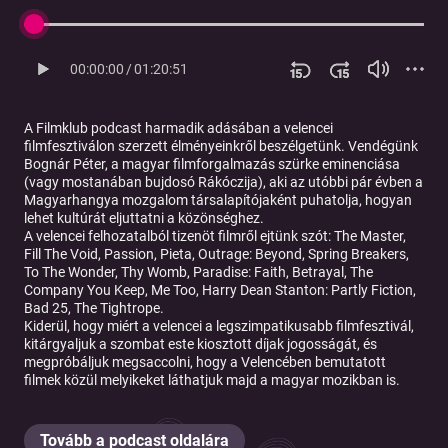
00:00:00
/
01:20:51
A Filmklub podcast harmadik adásában a velencei
filmfesztiválon szerzett élményeinkről beszélgetünk. Vendégünk
Bognár Péter, a magyar filmforgalmazás szürke eminenciása
(vagy mostanában bujdosó Rákóczija), aki az utóbbi pár évben a
Magyarhangya mozgalom társalapítójaként puhatolja, hogyan
lehet kultúrát eljuttatni a közönséghez.
A velencei felhozatalból tizenöt filmről ejtünk szót: The Master,
Fill The Void, Passion, Pieta, Outrage: Beyond, Spring Breakers,
To The Wonder, Thy Womb, Paradise: Faith, Betrayal, The
Company You Keep, Me Too, Harry Dean Stanton: Partly Fiction,
Bad 25, The Tightrope.
Kiderül, hogy miért a velencei a legszimpatikusabb filmfesztivál,
kitárgyaljuk a szombat este kiosztott díjak jogosságát, és
megpróbáljuk megsaccolni, hogy a Velencében bemutatott
filmek közül melyikeket láthatjuk majd a magyar mozikban is.
Tovább a podcast oldalára