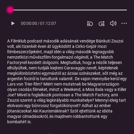
00:00:00
/
01:12:07
A Filmklub podcast második adásának vendége Bánkuti Zsuzsi
volt, aki tizenkét éven át ügyködött a Cirko-Gejzír mozi
filmbeszerzőjeként, majd idén a világ második legnagyobb
nemzetközi művészfilm-forgalmazó cégénél, a The Match
Factorynél kezdett dolgozni. Megtudtuk, hogy a nézők teljesen
elhülyültek, nem tudják kiejteni Caravaggio nevét, képtelenek
megkülönböztetni egymástól az ázsiai színészeket, sőt még az
argentin fociról is tanultunk valamit. De vajon mennyibe kerül egy
Lars von Trier-film? Miért nem mutatnak be Magyarországon
olyan csodás filmeket, minzt a Weekend, a Miss Bala vagy a Killer
Joe? Mivel is foglalkozik pontosan a The Match Factory, ami
Zsuzsi szerint a világ legkirályabb munkahelye? Mennyi ideig tart
elolvasni egy bűnrossz forgatókönyvet? Adhat az ember
jótanácsokat Aki Kaurismäkinak? Szót ejtettünk az idióta
magyar címadásokról, és majdnem robbantottunk egy
bombahírt is.