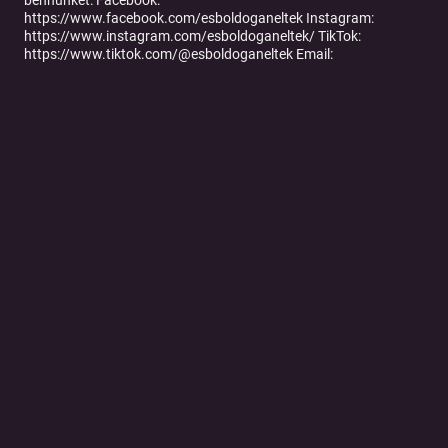
bennünket: Facebook:
⁠⁠https://www.facebook.com/esboldoganeltek⁠⁠ Instagram:
⁠⁠https://www.instagram.com/esboldoganeltek/⁠⁠ TikTok:
⁠⁠https://www.tiktok.com/@esboldoganeltek⁠⁠ Email:
⁠⁠esbodolganeltekinfo@gmail.com⁠⁠ ▶ Ott vagyunk még: Atalon:
⁠⁠https://atalon.hu/es-boldogan-eltek⁠⁠ Spotify:
https://open.spotify.com/show/4pwm1Y9NULk2c2qb5YQFnk?
si=e84e38a5ab964907&nd=1⁠⁠ Apple Podcast:
⁠⁠https://podcasts.apple.com/us/podcast/%C3%A9s-boldogan-
%C3%A9ltek/id1604001710 Learn more about your ad choices.
Visit megaphone.fm/adchoices
Tovább a podcast oldalára