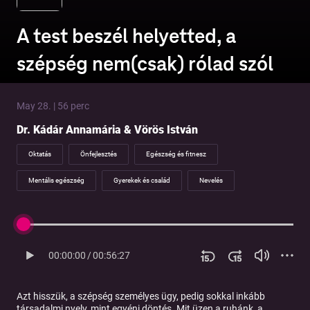
A test beszél helyetted, a
szépség nem(csak) rólad szól
May 28. | 56 perc
Dr. Kádár Annamária & Vörös István
Oktatás
Önfejlesztés
Egészség és fitnesz
Mentális egészség
Gyerekek és család
Nevelés
00:00:00
/
00:56:27
Azt hisszük, a szépség személyes ügy, pedig sokkal inkább
társadalmi nyelv, mint egyéni döntés. Mit üzen a ruhánk, a