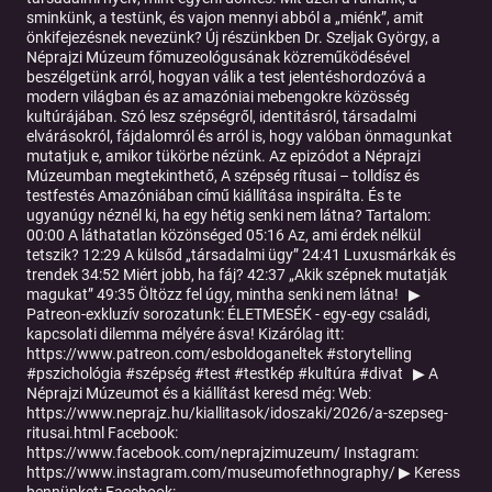
sminkünk, a testünk, és vajon mennyi abból a „miénk”, amit
önkifejezésnek nevezünk? Új részünkben Dr. Szeljak György, a
Néprajzi Múzeum főmuzeológusának közreműködésével
beszélgetünk arról, hogyan válik a test jelentéshordozóvá a
modern világban és az amazóniai mebengokre közösség
kultúrájában. Szó lesz szépségről, identitásról, társadalmi
elvárásokról, fájdalomról és arról is, hogy valóban önmagunkat
mutatjuk e, amikor tükörbe nézünk. Az epizódot a Néprajzi
Múzeumban megtekinthető, A szépség rítusai – tolldísz és
testfestés Amazóniában című kiállítása inspirálta. És te
ugyanúgy néznél ki, ha egy hétig senki nem látna? Tartalom:
00:00 A láthatatlan közönséged 05:16 Az, ami érdek nélkül
tetszik? 12:29 A külsőd „társadalmi ügy” 24:41 Luxusmárkák és
trendek 34:52 Miért jobb, ha fáj? 42:37 „Akik szépnek mutatják
magukat” 49:35 Öltözz fel úgy, mintha senki nem látna! ▶
Patreon-exkluzív sorozatunk: ÉLETMESÉK - egy-egy családi,
kapcsolati dilemma mélyére ásva! Kizárólag itt:
⁠⁠https://www.patreon.com/esboldoganeltek⁠⁠ #storytelling
#pszichológia #szépség #test #testkép #kultúra #divat ▶ A
Néprajzi Múzeumot és a kiállítást keresd még: Web:
https://www.neprajz.hu/kiallitasok/idoszaki/2026/a-szepseg-
ritusai.html Facebook:
https://www.facebook.com/neprajzimuzeum/ Instagram:
https://www.instagram.com/museumofethnography/ ▶ Keress