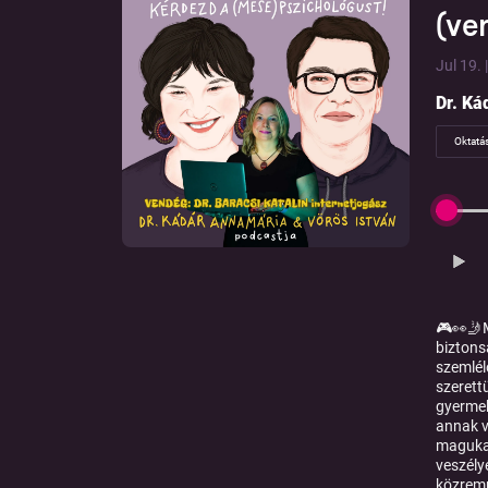
(ve
Jul 19. 
Dr. Ká
Oktatá
🎮👀🤳M
biztons
szemlél
szerettü
gyermek
annak v
magukat
veszély
közremű