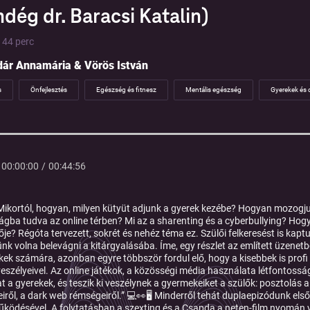
ndég dr. Baracsi Katalin)
| 44 perc
dár Annamária & Vörös István
s
Önfejlesztés
Egészség és fitnesz
Mentális egészség
Gyerekek és 
00:00:00
/
00:44:56
ikortól, hogyan, milyen kütyüt adjunk a gyerek kezébe? Hogyan mozogj
ágba tudva az online térben? Mi az a sharenting és a cyberbullying? Hogya
ője? Régóta tervezett, sokrét és nehéz téma ez. Szülői felkeresést is kap
nk volna belevágni a kitárgyalásába. Íme, egy részlet az említett üzenetbő
ek számára, azonban egyre többször fordul elő, hogy a kisebbek is pro
eszélyeivel. Az online játékok, a közösségi média használata létfontossá
 a gyerekek, és teszik ki veszélynek a gyermekeiket a szülők: posztolás a
eiről, a dark web rémségeiről.” 💻👀🖥 Minderről tehát duplaepizódunk első
ködésével. A folytatásban a szexting és a Csapda a neten-film nyomán vázo