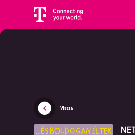
Vissza
NET