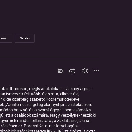
család
Nevelés
unk otthonosan, mégis adatainkat – viszonylagos –
n ismerszik fel utóbbi áldozata, elkövetője,
tunk, de kizárólag szakértő közreműködésével
l: „Az internet rengeteg előnnyel jár az iskolás korú
fi módon használják a számítógépet, nem számolva
gú lett a családok számára. Nagy veszélynek teszik ki
 gyermek minden pillanatáról, a zaklatásról, a chat
 részében dr. Baracsi Katalin internetjogász
lt jelenségeket tárgyaljuk ki! ▶ Ezt a részt is extra