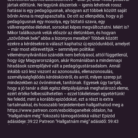
jártak előttünk. Ne legyünk álszentek – igenis lehetnek rossz
hatásai is egy pedagógusnak, ahogyan azt többek között saját
bőrén Anna is megtapasztalta. De ott az ellenpélda, hogy a jó
pedagógusnak egy mosolya, egy bíztató szava, egy
vállveregetése életeket, sorsokat képes megváltoztatni. Miért is?
Mikor találkozunk velük először az életünkben, és hogyan
„szövődnek bele” abba a bizonyos mesébe? Többek között
ezekre a kérdésekre is választ kaphatsz új epizódunkból, amelyet
– már most előrevetítjük – semmilyen politikai
véleménynyilvánítási szándék nem befolyásol, attól függetlenül,
hogy úgy Magyarországon, akár Romániában a mindennapi
híradások szereplőjévé vált a pedagógustársadalom. Annál
inkább szó lesz viszont az azonosulás, ellenazonosulás,
személyiségfejlődés kérdésköréről, és arról, milyen szerep jut
mindezekben az óvónéninek, tanítónak. Egyesek úgy tartják,
hogy a jó tanár a diák egész életpályájának meghatározó eleme,
ezért értéke felbecsülhetetlen – ezzel tökéletesen egyetértünk!
Ne feledd, mint a korábbi epizódokat, ezt a részt is extra
tartalmakkal, és hosszabb terjedelemben hallgathatod meg a
https://www.patreon.com/esboldoganeltek oldalon, ha
"Hallgatnám még" fokozatú támogatónkká válsz! Epizód
adásideje: 39:22 Patreon "Hallgatnám még" adásidő: 59:43
ÉLETMESÉK címmel exkluzív sorozatot indítottunk 2023-ban,
szintén kizárólag itt: https://www.patreon.com/esboldoganeltek