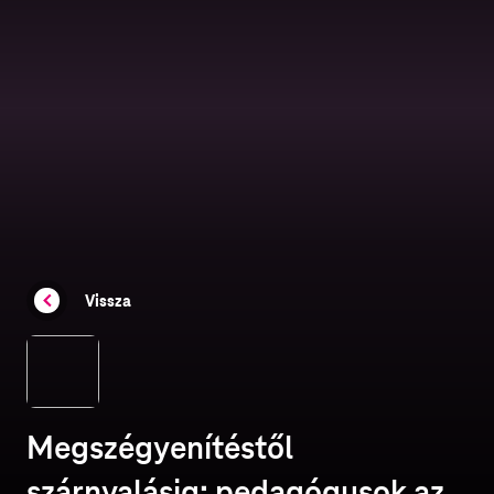
Vissza
Megszégyenítéstől
szárnyalásig: pedagógusok az