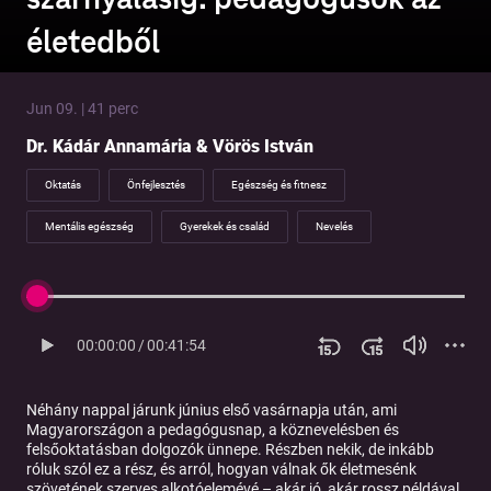
életedből
Jun 09. | 41 perc
Dr. Kádár Annamária & Vörös István
Oktatás
Önfejlesztés
Egészség és fitnesz
Mentális egészség
Gyerekek és család
Nevelés
00:00:00
/
00:41:54
Néhány nappal járunk június első vasárnapja után, ami
Magyarországon a pedagógusnap, a köznevelésben és
felsőoktatásban dolgozók ünnepe. Részben nekik, de inkább
róluk szól ez a rész, és arról, hogyan válnak ők életmesénk
szövetének szerves alkotóelemévé – akár jó, akár rossz példával