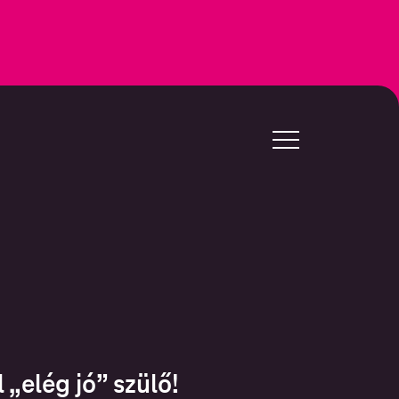
 „elég jó” szülő!