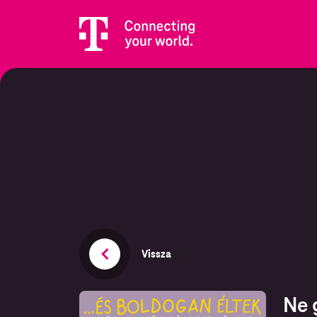
Vissza
Ne 