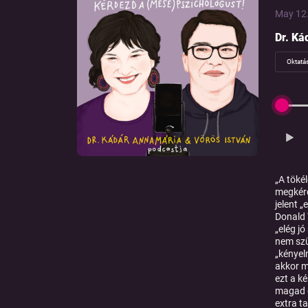
May 12.
Dr. Ká
Oktatá
„A töké
megkérd
jelent 
Donald 
„elég j
nem szü
„kényel
akkor m
ezt a k
magad e
extra t