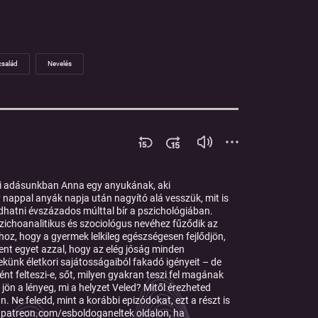
család
Nevelés
bi adásunkban Anna egy anyukának, aki
nappal anyák napja után nagyító alá vesszük, mit is
dhatni évszázados múlttal bír a pszichológiában.
ichoanalitikus és szociológus nevéhez fűződik az
hoz, hogy a gyermek lelkileg egészségesen fejlődjön,
lent egyet azzal, hogy az elég jóság minden
ekünk életkori sajátosságaiból fakadó igényeit – de
t felteszi-e, sőt, milyen gyakran teszi fel magának
jön a lényeg, mi a helyzet Veled? Mitől érezheted
 Ne feledd, mint a korábbi epizódokat, ezt a részt is
.patreon.com/esboldoganeltek oldalon, ha