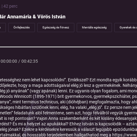
 | 42 perc
dár Annamária & Vörös István
s
Önfejlesztés
Egészség és fitnesz
Mentális egészség
Gyerekek és 
00:00:00
/
00:42:35
letességhez nem lehet kapcsolódni”. Emlékszel? Ezt mondta egyik koráb
őjelezte, hogy a maga adottságaival elég jó lesz a gyermekének. Néhány 
„elég jó anyának” (vagy apának) lenni. Ez ugyanis olyan fogalom, ami mon
Woods Winnicott (1896-1971) brit gyermekorvos, gyermekpszichiáter, psz
ó anya”, mint terminus technicus, aki (dióhéjban) megfogalmazta, hogy ah
kséges hibátlan szülőnek lenni, elég, ha valaki „elég jó”. Ez persze nem je
metlen” feladatunk alól felmentene, sem azt, hogy félvállról vegyük gyerm
it is rejt pontosan? Vajon Anna szakemberként és két kislány édesanyjakén
érdést? És mi a helyzet az apukákkal? Ehhez István is kapcsolódik – aztán 
lég jónak? Ezekre a kérdésekre keressük a választ legújabb epizódunkban.
artalmakkal, és hosszabb terjedelemben hallgathatod meg a https://www