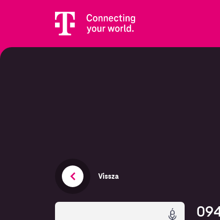
Vissza
094