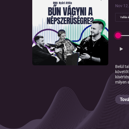
Nov 12.
Vallás é
Belül t
követőt
kísérté
milyen 
Tová