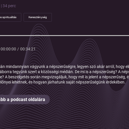
 | 34 perc
s spiritualitás
Kereszténység
00:00:00
/
00:34:21
alán mindannyian vágyunk a népszerűségre, legyen szó akár arról, hogy e
áborra tegyünk szert a közösségi médián. De mi is a népszerűség? A nép
se? A beszélgetés során megvizsgáljuk, hogy mit is jelent a népszerűség, 
előnyei lehetnek, és hogyan járhatunk saját népszerűségünk érdekében.
bb a podcast oldalára