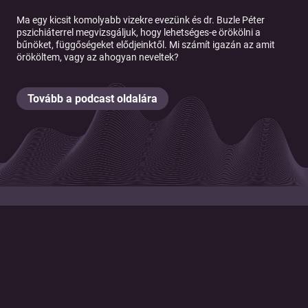
Ma egy kicsit komolyabb vizekre evezünk és dr. Buzle Péter
pszichiáterrel megvizsgáljuk, hogy lehetséges-e örökölni a
bűnöket, függőségeket elődjeinktől. Mi számít igazán az amit
örököltem, vagy az ahogyan neveltek?
Tovább a podcast oldalára
© 2026 Magyar Telekom Nyrt.
Cookie policy
Cookie beállítások
Felhasználási feltételek
Adatkezelési tájékoztató