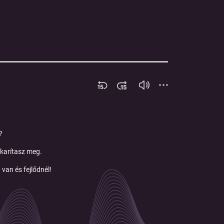
?
takarítasz meg.
van és fejlődnél!