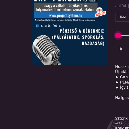
Jul 04. 
Üzlet
Hosszú 
Új adás
► Gazda
► PÉNZE
► Így sp
Hallgas
Sztorik,
****
FRIK ER