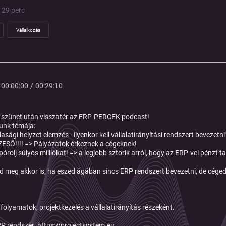
| 29 perc
Vállalkozás
00:00:00
/
00:29:10
szünet után visszatér az ERP-PERCEK podcast!
unk témája:
sági helyzet elemzés - ilyenkor kell vállalatirányítási rendszert bevezetni
SŐ!!!! => Pályázatok érkeznek a cégeknek!
órolj súlyos milliókat! => a legjobb sztorik arról, hogy az ERP-vel pénzt 
d meg akkor is, ha eszed ágában sincs ERP rendszert bevezetni, de céged 
 folyamatok, projektkezelés a vállalatirányítás részeként.
P rendszer: https://projectsystem.eu