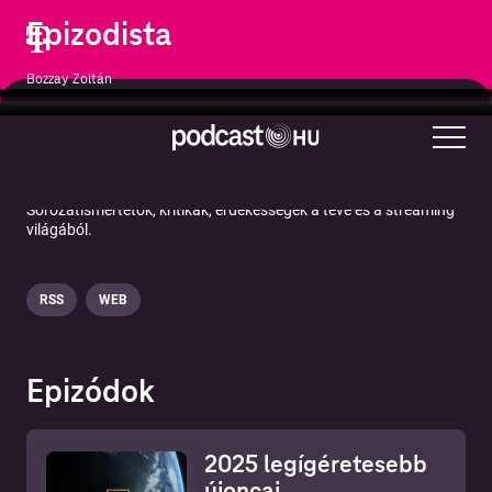
Epizodista
Bozzay Zoltán
Televízió és film
Sorozatismertetők, kritikák, érdekességek a tévé és a streaming
világából.
RSS
WEB
Epizódok
2025 legígéretesebb
újoncai