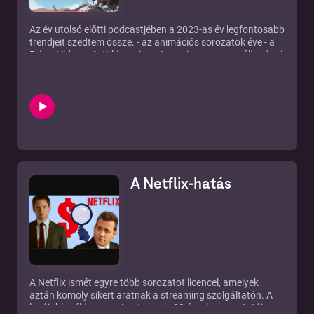
Az év utolsó előtti podcastjében a 2023-as év legfontosabb
trendjeit szedtem össze. - az animációs sorozatok éve - a
Prime Video rejtett kincsei - a streaming verseny változásai
- a legnagyobb csalódások - a legfájóbb kaszák - a sztrájk
hatásai
A Netflix-hatás
A Netflix ismét egyre több sorozatot licencel, amelyek
aztán komoly sikert aratnak a streaming szolgáltatón. A
legújabb példa erre a Lost, amely 20 évvel a bemutatója