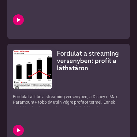
után ismét az egyik legnézettebb sorozattá volt - ezúttal
streamingen. A mai adásban végigveszem azon
sorozatokat, amelyek a Netflix hatás miatt váltak (újra
vagy épp először) népszerűvé.
Fordulat a streaming
versenyben: profit a
láthatáron
Fordulat állt be a streaming versenyben, a Disney+, Max,
Paramount+ több év után végre profitot termel. Ennek
okairól, valamint a lehetséges jövőről értékeztem.