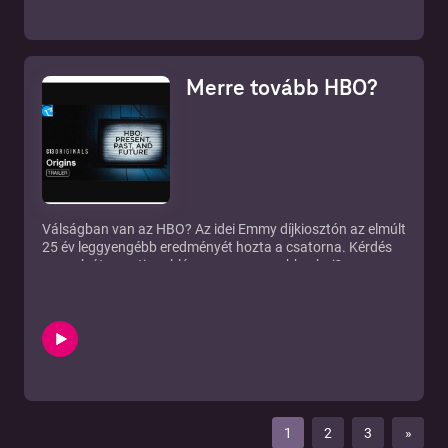
Merre tovább HBO?
Válságban van az HBO? Az idei Emmy díjkiosztón az elmúlt
25 év leggyengébb eredményét hozta a csatorna. Kérdés
ez csak átmeneti probléma, vagy nagyobb a baj?
Elővesszük a varázsgömbünket, és a csatorna jövőjét
kémleljük a mai adásban.
1
2
3
»