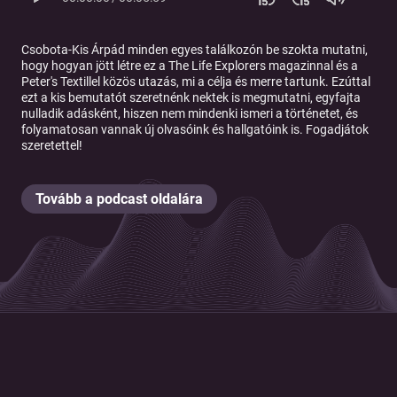
Csobota-Kis Árpád minden egyes találkozón be szokta mutatni,
hogy hogyan jött létre ez a The Life Explorers magazinnal és a
Peter's Textillel közös utazás, mi a célja és merre tartunk. Ezúttal
ezt a kis bemutatót szeretnénk nektek is megmutatni, egyfajta
nulladik adásként, hiszen nem mindenki ismeri a történetet, és
folyamatosan vannak új olvasóink és hallgatóink is. Fogadjátok
szeretettel!
Tovább a podcast oldalára
© 2026 Magyar Telekom Nyrt.