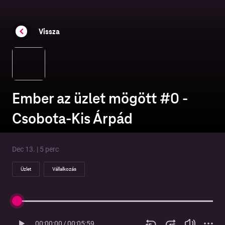
Vissza
Ember az üzlet mögött #0 -
Csobota-Kis Árpád
Dec 13. | 5 perc
Üzlet
Vállalkozás
00:00:00
/
00:05:59