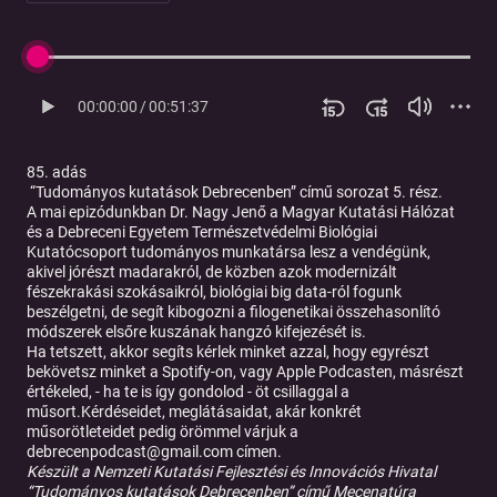
00:00:00
/
00:51:37
85. adás
“Tudományos kutatások Debrecenben” című sorozat 5. rész.
A mai epizódunkban
Dr. Nagy Jenő
a Magyar Kutatási Hálózat
és a Debreceni Egyetem Természetvédelmi Biológiai
Kutatócsoport tudományos munkatársa lesz a vendégünk,
akivel jórészt madarakról, de közben azok modernizált
fészekrakási szokásaikról, biológiai big data-ról fogunk
beszélgetni, de segít kibogozni a filogenetikai összehasonlító
módszerek elsőre kuszának hangzó kifejezését is.
Ha tetszett, akkor segíts kérlek minket azzal, hogy egyrészt
bekövetsz minket a Spotify-on, vagy Apple Podcasten, másrészt
értékeled, - ha te is így gondolod - öt csillaggal a
műsort.Kérdéseidet, meglátásaidat, akár konkrét
műsorötleteidet pedig örömmel várjuk a
debrecenpodcast@gmail.com címen.
Készült a Nemzeti Kutatási Fejlesztési és Innovációs Hivatal
“Tudományos kutatások Debrecenben” című Mecenatúra