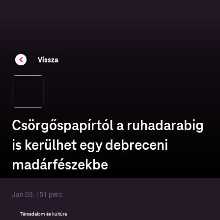
Vissza
Csörgőspapírtól a ruhadarabig
is kerülhet egy debreceni
madárfészekbe
Jan 03. | 51 perc
Társadalom és kultúra