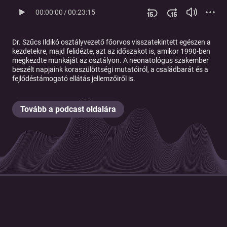
00:00:00
/
00:23:15
Dr. Szűcs Ildikó osztályvezető főorvos visszatekintett egészen a
kezdetekre, majd felidézte, azt az időszakot is, amikor 1990-ben
megkezdte munkáját az osztályon.
A neonatológus szakember
beszélt napjaink koraszülöttségi mutatóiról, a családbarát és a
fejlődéstámogató ellátás jellemzőiről is.
Tovább a podcast oldalára
© 2026 Magyar Telekom Nyrt.