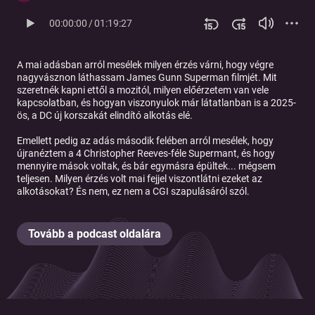
00:00:00
/
01:19:27
A mai adásban arról mesélek milyen érzés várni, hogy végre
nagyvásznon láthassam James Gunn Superman filmjét. Mit
szeretnék kapni ettől a mozitól, milyen előérzetem van vele
kapcsolatban, és hogyan viszonyulok már látatlanban is a 2025-
ös, a DC új korszakát elindító alkotás elé.
Emellett pedig az adás második felében arról mesélek, hogy
újranéztem a 4 Christopher Reeves-féle Supermant, és hogy
mennyire mások voltak, és bár egymásra épültek... mégsem
teljesen. Milyen érzés volt mai fejjel viszontlátni ezeket az
alkotásokat? És nem, ez nem a CGI szapulásáról szól.
Tovább a podcast oldalára