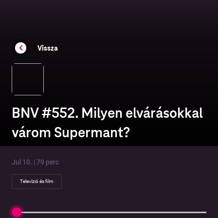
Vissza
BNV #552. Milyen elvárásokkal
várom Supermant?
Jul 10. | 79 perc
Televízió és film