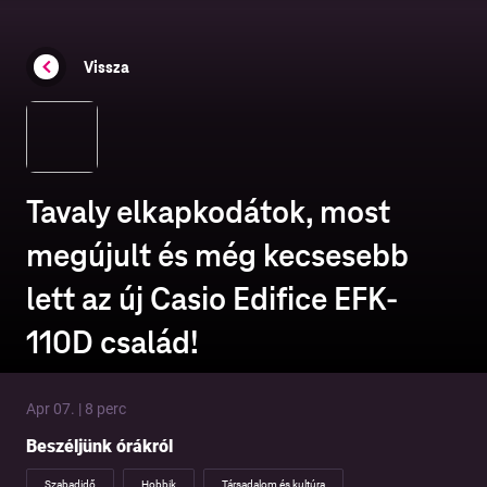
Vissza
Tavaly elkapkodátok, most
megújult és még kecsesebb
lett az új Casio Edifice EFK-
110D család!
Apr 07. | 8 perc
Beszéljünk órákról
Szabadidő
Hobbik
Társadalom és kultúra