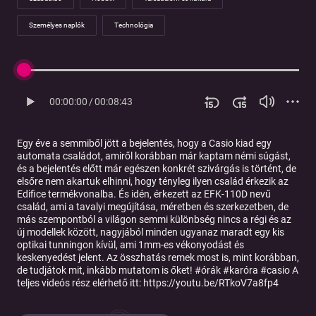
Személyes naplók
Technológia
00:00:00
/
00:08:43
Egy éve a semmiből jött a bejelentés, hogy a Casio kiad egy
automata családot, amiről korábban már kaptam némi súgást,
és a bejelentés előtt már egészen konkrét szivárgás is történt, de
elsőre nem akartuk elhinni, hogy tényleg ilyen család érkezik az
Edifice termékvonalba. És idén, érkezett az EFK-110D nevű
család, ami a tavalyi megújítása, méretben és szerkezetben, de
más szempontból a világon semmi különbség nincs a régi és az
új modellek között, nagyjából minden ugyanaz maradt egy kis
optikai tunningon kívül, ami 1mm-es vékonyodást és
keskenyedést jelent. Az összhatás remek most is, mint korábban,
de tudjátok mit, inkább mutatom is őket! #órák #karóra #casio A
teljes videós rész elérhető itt: https://youtu.be/RTkoV7a8fp4