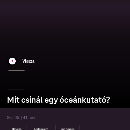
Vissza
Mit csinál egy óceánkutató?
Sep 05. | 41 perc
Oktatás
Történelem
Tudomány