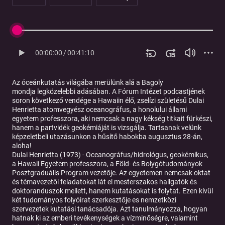
00:00:00
/
00:41:10
Az óceánkutatás világába merülünk alá a Bagoly
mondja legközelebbi adásában. A Fórum Intézet podcastjének
soron következő vendége a Hawaiin élő, zselízi születésű Dulai
Henrietta atomvegyész oceanográfus, a honolului állami
egyetem professzora, aki nemcsak a nagy kékség titkait fürkészi,
hanem a partvidék geokémiáját is vizsgálja. Tartsanak velünk
képzeletbeli utazásunkon a hűsítő habokba augusztus 28-án,
aloha!
Dulai Henrietta (1973) - Oceanográfus/hidrológus, geokémikus,
a Hawaii Egyetem professzora, a Föld- és Bolygótudományok
Posztgraduális Program vezetője. Az egyetemen nemcsak oktat
és témavezetői feladatokat lát el mesterszakos hallgatók és
doktoranduszok mellett, hanem kutatásokat is folytat. Ezen kívül
két tudományos folyóirat szerkesztője es nemzetközi
szervezetek kutatási tanácsadója. Azt tanulmányozza, hogyan
hatnak ki az emberi tevékenységek a vízminőségre, valamint