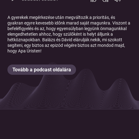
A gyerekek megérkezése után megváltozik a prioritás, és
gyakran egyre kevesebb időnk marad saját magunkra. Viszont a
befeléfigyelés és az, hogy egyensúlyban legyünk önmagunkkal
elengedhetetlen ahhoz, hogy szülőként is helyt álljunk a
hétköznapokban. Balázs és Dávid elárulják nekik, mi szokott
segíteni, egy biztos az epizód végére biztos azt mondod majd,
hogy Apa Úristen!
Tovább a podcast oldalára
© 2026 Magyar Telekom Nyrt.