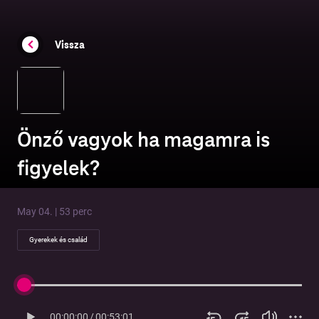
Vissza
Önző vagyok ha magamra is
figyelek?
May 04. | 53 perc
Gyerekek és család
00:00:00
/
00:53:01