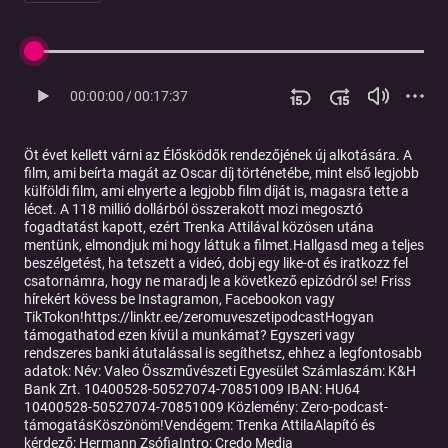
00:00:00
/
00:17:37
Öt évet kellett várni az Élősködők rendezőjének új alkotására. A
film, ami beírta magát az Oscar díj történetébe, mint első legjobb
külföldi film, ami elnyerte a legjobb film díját is, magasra tette a
lécet. A 118 millió dollárból összerakott mozi megosztó
fogadtatást kapott, ezért Trenka Attilával közösen utána
mentünk, elmondjuk mi hogy láttuk a filmet.Hallgasd meg a teljes
beszélgetést, ha tetszett a videó, dobj egy like-ot és iratkozz fel
csatornámra, hogy ne maradj le a következő epizódról se! Friss
hírekért kövess be Instagramon, Facebookon vagy
TikTokon!
https://linktr.ee/zeromuveszetipodcast
Hogyan
támogathatod ezen kívül a munkámat? Egyszeri vagy
rendszeres banki átutalással is segíthetsz, ehhez a legfontosabb
adatok: Név: Valeo Összművészeti Egyesület Számlaszám: K&H
Bank Zrt. 10400528-50527074-70851009 IBAN: HU64
10400528-50527074-70851009 Közlemény: Zero-podcast-
támogatásKöszönöm!Vendégem:
Trenka Attila
Alapító és
kérdező:
Hermann Zsófia
Intro: Credo Media