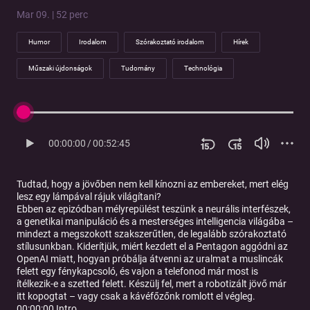
Mar 09. | 52 perc
Humor
Irodalom
Szórakoztató irodalom
Hírek
Műszaki újdonságok
Tudomány
Technológia
00:00:00
/
00:52:45
Tudtad, hogy a jövőben nem kell kínozni az embereket, mert elég
lesz egy lámpával rájuk világítani?
Ebben az epizódban mélyrepülést teszünk a neurális interfészek,
a genetikai manipuláció és a mesterséges intelligencia világába –
mindezt a megszokott szakszerűtlen, de legalább szórakoztató
stílusunkban. Kiderítjük, miért kezdett el a Pentagon aggódni az
OpenAI miatt, hogyan próbálja átvenni az uralmat a muslincák
felett egy fénykapcsoló, és vajon a telefonod már most is
ítélkezik-e a szetted felett. Készülj fel, mert a robotizált jövő már
itt kopogtat – vagy csak a kávéfőzőnk romlott el végleg.
00:00:00 Intro