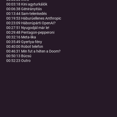
00:03:18 Kini agyturkálók
00:06:38 Génirányitás
00:13:44 Sam-telenkedés
00:19:53 Háburúellenes Anthropic
00:23:09 Háborúpárti OpenAI?
00:27:51 Nyugodjál már le!
00:29:48 Pentagon-pepperoni
00:32:16 Meta-lika
00:35:49 Gyertya-fény
00:40:00 Robot telefon
00:46:31 Min fut a héten a Doom?
00:50:13 Búcsú
00:52:23 Outro
Tovább a podcast oldalára