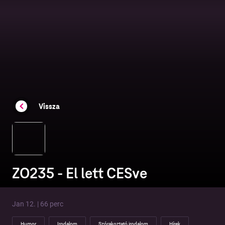
Vissza
ZO235 - El lett CESve
Jan 12. | 66 perc
Humor
Irodalom
Szórakoztató irodalom
Hírek