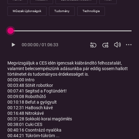
Műszaki újdonságok
Tudomány
Technológia
00:00:00
/
01:06:33
Megvizsgáljuk a CES idén igencsak kiábrándító felhozatalát,
valamint belecsempészünk adásunkba pár eddig sosem hallott
történetet és tudományos érdekességet is.
00:00:00 Intro
00:03:48 Sötét robotkor
00:07:41 Segitsd a Fogtündért!
00:09:08 Robothűtő
00:10:18 Befut a gyógyult
00:12:31 HaBosch kávé
00:16:48 Nitrokávé
00:31:28 Sokkoló korai magömlés
00:38:01 Cuki CES
00:40:16 Csontrázó nyalóka
00:44:21 Tükröm-tükröm ...