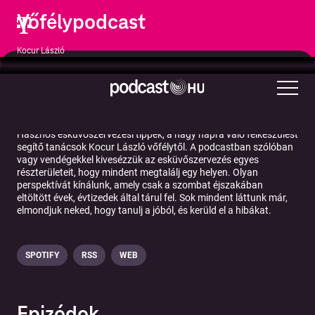
Vőfélypodcast
Kocur László
Társadalom és kultúra
Kapcsolatok
Hasznos esküvőszervezési tippek, a nagy napra való felkészülést
segítő tanácsok Kocur László vőfélytől. A podcastban szólóban
vagy vendégekkel kivesézzük az esküvőszervezés egyes
részterületeit, hogy mindent megtalálj egy helyen. Olyan
perspektívát kínálunk, amely csak a szombat éjszakában
eltöltött évek, évtizedek által tárul fel. Sok mindent láttunk már,
elmondjuk neked, hogy tanulj a jóból, és kerüld el a hibákat.
SPOTIFY
RSS
WEB
Epizódok