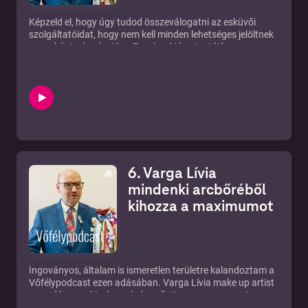
Képzeld el, hogy úgy tudod összeválogatni az esküvői
szolgáltatóidat, hogy nem kell minden lehetséges jelöltnek
egyenként a honlapjára, Facebookjára, Instájára
látogatnod, mert valaki már összegyűjtötte őket neked egy
helyre. A Weddingmanager app ezt is tudja, ráadásul a cég
a szolgáltatók bizonyos fokú előszűrését is elvégzi
helyetted, így már minősített csapatból válogathatsz. A
Weddingmanager marketing és sales vezetőjével, Kende
Tamással beszélgettünk a 100%-ban magyar fejlesztésű
appról. Töltsd le az operációs rendszered szerinti boltból.
6. Varga Lívia
mindenki arcbőréből
kihozza a maximumot
Ingoványos, általam is ismeretlen területre kalandoztam a
Vőfélypodcast ezen adásában. Varga Lívia make up artist
a vendégem, akivel egyebek mellett a menyasszonyi
sminkekről beszélgetünk.