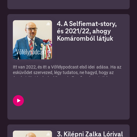
Gibbó argentotipiás eljárással is fotóz, erről is beszélünk a
műsorban.
Természetesen híreket is mondunk, az adás végén pedig
megtudhatjátok, ki lesz a vendégünk február 4-én.
4. A Selfiemat-story,
www.gibboart.sk
Rólam.
és 2021/22, ahogy
Komáromból látjuk
Itt van 2022, és itt a Vőfélypodcast első idei adása. Ha az
esküvődet szervezed, légy tudatos, ne hagyd, hogy az
érzelmi döntések elvakítsanak. Erre figyelmeztetlek a
bevezetőben.
Gyűrűt kaptál karácsonyra, de a fészen megtrollkodták.
Irigyek, mert ők nem kaptak.
A Vőfélypodcast negyedik adásának első részében itt lesz
velünk Víglas Flóri, és megismerhetitek a Selfiemat
történetét, hogyan lett úttörő 2015-ben a ma már minden
tanyaközpontban elérhető szelfimasinák piacán. Flóri az
adásban lányos zavarában 2019-et jelöli meg indulási
évként, de valójában 2015-öt akart mondani. Tehát a
3. Kilépni Zalka Lórival
helyes dátum: 2015. május 19. Ha te is akarsz Selfiematot