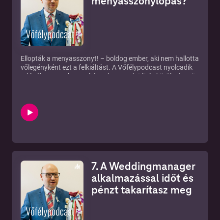
menyasszonylopás?
Ellopták a menyasszonyt! – boldog ember, aki nem hallotta
vőlegényként ezt a felkiáltást. A Vőfélypodcast nyolcadik
adásában ennek a szokásnak az eredetét és körülményeit
vizsgáljuk meg. Korábban a Lakadáré című
vőfélykönyvünkben is írtam róla. Ha azt hinnéd, hogy ez
már kifutóban van, még nem jártál a Pered-Nádszeg-
Mácséd háromszögben:) Örökzöld.
7. A Weddingmanager
alkalmazással időt és
pénzt takarítasz meg