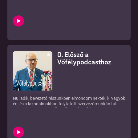
bekezdést újra kellett venni... Szóval ennek a szezonnak
már vége. Én így látom. Ha neked is idén volt az esküvőd,
vagy te is szolgáltató vagy, örülni fogok, ha kommentben,
vagy bármelyik másik platformomon elmondod, te hogy
láttad az évadot. Ha van egy jó sztorid, és vállalod, adás is
lehet belőle.
A műsorban említett linkek:
Mit tett a koronavírus az esküvőre készülőkkel?
Mit tett a koronavírus az esküvői szolgáltatókkal?
0. Elősző a
Esküvői szolgáltatók, továbbra is szopóágon
A nulladik, bevezető adásban vendégeket ígértem,
Vőfélypodcasthoz
azonban az elmúlt két hetet egy haláleset, annak
előzményei és következményei határozták meg. Az
interjúkra nem maradt kapacitásom. Tudom, hogy ez
extremely unprofessional. Igyexem javulni.
Nulladik, bevezető részünkben elmondom nektek, ki vagyok
én, és a lakodalmakban folytatott szervezőmunkán túl
milyen ismeretterjesztő tevékenységet folytatok a
világhálón és az offline világban. Pozicionáljuk a
podcastot, és elmondjuk, miről lesz szó benne.
Három percben átvesszük, ki mindenki kell a lakodalmad
sikeres megvalósításához.
Lesokkollak a 2020-as magyarországi esküvők számával.