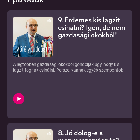
9. Érdemes kis lagzit
csinálni? Igen, de nem
gazdasági okokból!
A legtöbben gazdasági okokból gondolják úgy, hogy kis
lagzit fognak csinálni. Persze, vannak egyéb szempontok
is, amikor a kis lagzi jogos lehet. Ebben az adásban segítek
átgondolni, milyen esetben lehet indokolt a kis lagzi. Melyek
az előnyei, melyek a hátrányai stb.
8. Jó dolog-e a