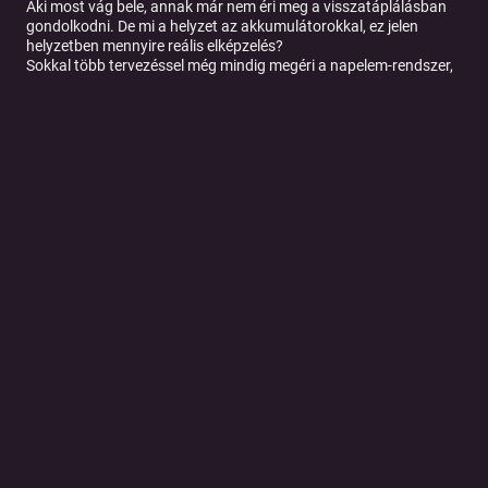
Aki most vág bele, annak már nem éri meg a visszatáplálásban
gondolkodni. De mi a helyzet az akkumulátorokkal, ez jelen
helyzetben mennyire reális elképzelés?
Sokkal több tervezéssel még mindig megéri a napelem-rendszer,
ha a lakosságról beszélünk. De mi a helyzet a sokkal nagyobb
fogyasztókkal, iskolákkal, önkormányzatokkal?
Ahol megtalálsz minket: ⁠https://energiatakarek.hu/
Ha érdekel, hogy a fogyasztásod alapján milyen teljesítményű
napelemre van szükséged, kattints az energiatakarek.hu oldalra,
és keresd a kalkulátort.
Tovább a podcast oldalára