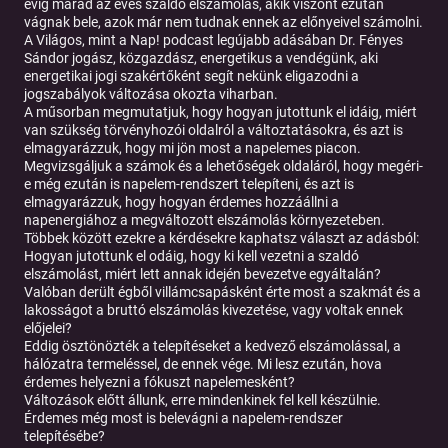
évig marad az éves szaldó elszámolás, akik viszont ezután
vágnak bele, azok már nem tudnak ennek az előnyeivel számolni.
A Világos, mint a Nap! podcast legújabb adásában Dr. Fényes
Sándor jogász, közgazdász, energetikus a vendégünk, aki
energetikai jogi szakértőként segít nekünk eligazodni a
jogszabályok változása okozta viharban.
A műsorban megmutatjuk, hogy hogyan jutottunk el idáig, miért
van szükség törvényhozói oldalról a változtatásokra, és azt is
elmagyarázzuk, hogy mi jön most a napelemes piacon.
Megvizsgáljuk a számok és a lehetőségek oldaláról, hogy megéri-
e még ezután is napelem-rendszert telepíteni, és azt is
elmagyarázzuk, hogy hogyan érdemes hozzáállni a
napenergiához a megváltozott elszámolás környezeteben.
Többek között ezekre a kérdésekre kaphatsz választ az adásból:
Hogyan jutottunk el odáig, hogy ki kell vezetni a szaldó
elszámolást, miért lett annak idején bevezetve egyáltalán?
Valóban derült égből villámcsapásként érte most a szakmát és a
lakosságot a bruttó elszámolás kivezetése, vagy voltak ennek
előjelei?
Eddig ösztönözték a telepítéseket a kedvező elszámolással, a
hálózatra termeléssel, de ennek vége. Mi lesz ezután, hova
érdemes helyezni a fókuszt napelemesként?
Változások előtt állunk, erre mindenkinek fel kell készülnie.
Érdemes még most is belevágni a napelem-rendszer
telepítésébe?