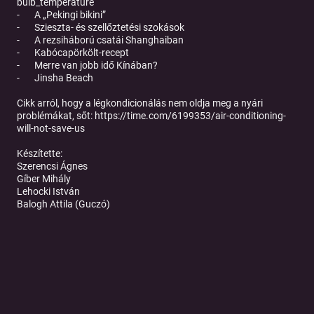
bulb_temperature
- A „Pekingi bikini”
- Szieszta- és szellőztetési szokások
- A rezsiháború csatái Shanghaiban
- Kabócapörkölt-recept
- Merre van jobb idő Kínában?
- Jinsha Beach
Cikk arról, hogy a légkondicionálás nem oldja meg a nyári
problémákat, sőt:
https://time.com/6199353/air-conditioning-
will-not-save-us
Készítette:
Szerencsi Ágnes
Gíber Mihály
Lehocki István
Balogh Attila (Guczó)
Facebook-oldal: https://www.facebook.com/shanghaipodcast
Email: podcast@azsia.net
Web:
https://shows.acast.com/vesztegzar
https://anchor.fm/vesztegzar