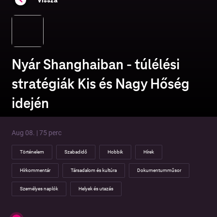
Nyár Shanghaiban - túlélési
stratégiák Kis és Nagy Hőség
idején
Aug 08. | 75 perc
Történelem
Szabadidő
Hobbik
Hírek
Hírkommentár
Társadalom és kultúra
Dokumentumműsor
Személyes naplók
Helyek és utazás