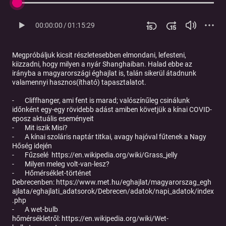
00:00:00
/
01:15:29
Megpróbáljuk kicsit részletesebben elmondani, lefesteni,
kiizzadni, hogy milyen a nyár Shanghaiban. Halad ebbe az
irányba a magyarországi éghajlat is, talán sikerül átadnunk
valamennyi hasznos(ítható) tapasztalatot.
- Cliffhanger, ami fent is marad; valószínűleg csinálunk
időnként egy-egy rövidebb adást amiben követjük a kínai COVID-
eposz aktuális eseményeit
- Mit iszik Misi?
- A kínai szoláris naptár titkai, avagy hajóval fűtenek a Nagy
Hőség idején
- Fűzselé
https://en.wikipedia.org/wiki/Grass_jelly
- Milyen meleg volt-van-lesz?
- Hőmérséklet-történet
Debrecenben:
https://www.met.hu/eghajlat/magyarorszag_egh
ajlata/eghajlati_adatsorok/Debrecen/adatok/napi_adatok/index
.php
- A wet-bulb
hőmérsékletről:
https://en.wikipedia.org/wiki/Wet-