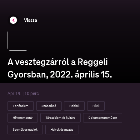
Vissza
A vesztegzárról a Reggeli
Gyorsban, 2022. április 15.
Apr 19. | 10 perc
Történelem
Szabadidő
Hobbik
Hírek
Hírkommentár
Társadalom és kultúra
Dokumentumműsor
Személyes naplók
Helyek és utazás