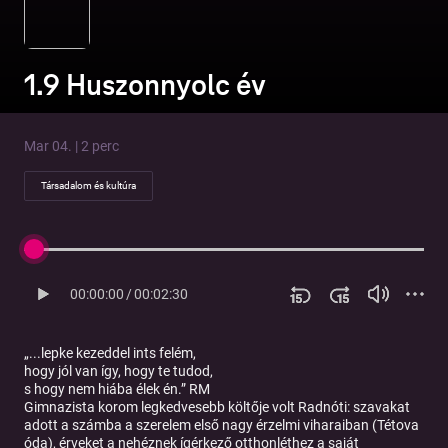
1.9 Huszonnyolc év
Mar 04. | 2 perc
Társadalom és kultúra
00:00:00
/
00:02:30
„...lepke kezeddel ints felém,
hogy jól van így, hogy te tudod,
s hogy nem hiába élek én.” RM
Gimnazista korom legkedvesebb költője volt Radnóti: szavakat
adott a számba a szerelem első nagy érzelmi viharaiban (Tétova
óda), érveket a nehéznek ígérkező otthonléthez a saját