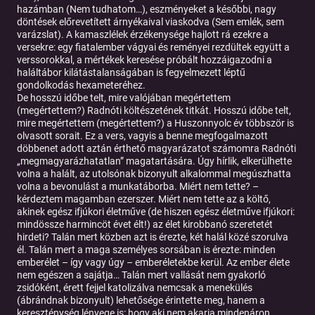
hazámban (Nem tudhatom…), eszményeket a későbbi, nagy
döntések előrevetített árnyékaival viaskodva (Sem emlék, sem
varázslat). A kamaszlélek érzékenysége hajlott rá ezekre a
versekre: egy fiatalember vágyai és reményei rezdültek együtt a
verssorokkal, a mértékek keresése próbált hozzáigazodni a
haláltábor kilátástalanságában is fegyelmezett léptű
gondolkodás hexameteréhez.
De hosszú időbe telt, mire valójában megértettem
(megértettem?) Radnóti költészetének titkát. Hosszú időbe telt,
mire megértettem (megértettem?) a Huszonnyolc év többször is
olvasott sorait. Ez a vers, vagyis a benne megfogalmazott
döbbenet adott aztán érthető magyarázatot számomra Radnóti
„megmagyarázhatatlan” magatartására. Úgy hírlik, elkerülhette
volna a halált, az utolsónak bizonyult alkalommal megúszhatta
volna a bevonulást a munkatáborba. Miért nem tette? –
kérdeztem magamban ezerszer. Miért nem tette az a költő,
akinek egész ifjúkori életműve (de hiszen egész életműve ifjúkori:
mindössze harmincöt évet élt!) az élet kirobbanó szeretetét
hirdeti? Talán mert közben azt is érezte, két halál közé szorulva
él. Talán mert a maga személyes sorsában is érezte: minden
emberélet – így vagy úgy – emberéletekbe kerül. Az ember élete
nem egészen a sajátja… Talán mert vallását nem gyakorló
zsidóként, érett fejjel katolizálva nemcsak a menekülés
(ábrándnak bizonyult) lehetősége érintette meg, hanem a
kereszténység lényege is: hogy aki nem akarja mindenáron