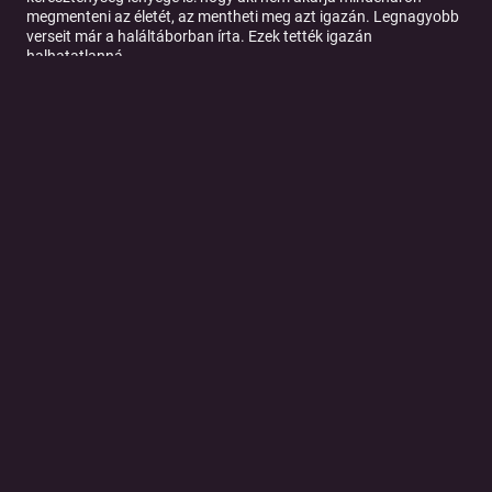
megmenteni az életét, az mentheti meg azt igazán. Legnagyobb
verseit már a haláltáborban írta. Ezek tették igazán
halhatatlanná.
https://ujember.hu/ket-halal-kozott/
https://hu.wikipedia.org/wiki/Radn%C3%B3ti_Mikl%C3%B3s
https://www.nkp.hu/tankonyv/irodalom_12_szoveggyujtemeny/
lecke_02_006#section-17108360616
Illusztráció: Fodor Katus
http://instagram.com/fodorkata_illustrations/
Tovább a podcast oldalára
© 2026 Magyar Telekom Nyrt.