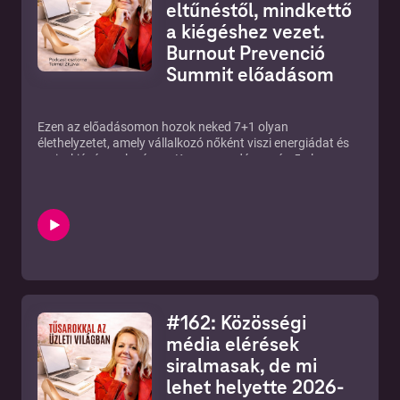
eltűnéstől, mindkettő
a kiégéshez vezet.
Burnout Prevenció
Summit előadásom
Ezen az előadásomon hozok neked 7+1 olyan
élethelyzetet, amely vállalkozó nőként viszi energiádat és
ami a kiégés melegágya. Kapsz az adás során 5 olyan
eszközt is amely segít mindezeket kezelni jól. 10 év
személyes márkaépítői tapasztalat és üzleti mentori
gyakorlat mondatja ezeket velem. Ha szeretnél többet
megtudni az eszközökről, akkor kattints tovább:
https://feminakademia.hu/
#162: Közösségi
média elérések
siralmasak, de mi
lehet helyette 2026-