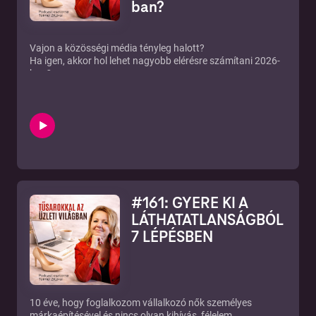
ban?
Vajon a közösségi média tényleg halott?
Ha igen, akkor hol lehet nagyobb elérésre számítani 2026-
ban?
Mit mondanak a tapasztalt influencerek hova tedd az
energiádat inkább?
Hogyan lehet növelni a hatékonyságot a
tartalomgyártásban és az ügyfél elérésekben?
ÜZLETI MENTORÁLÁS ÉRDEMES MEGHALLGATNI!
Ha szeretnél többet megtudni a témáról és ismersz
személyesen, akkor küldj egy üzenetet a messengeren.
Ha nem vagyunk még kapcsolatban személyesen, akkor
jeletkezz be egy ingyenes 30 perces konzultációra és
#161: GYERE KI A
elmondom neked a lényeget.
https://feminakademia.hu/ugyfelszerzes-2026/
LÁTHATATLANSÁGBÓL
7 LÉPÉSBEN
10 éve, hogy foglalkozom vállalkozó nők személyes
márkaépítésével és nincs olyan kihívás, félelem,