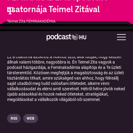
csatornája Teimel Zitával
Teimel Zita FEMINAKADÉMIA
Üzlet
Karrier
Ez a csatorna azokhoz a nőkhöz szól, akik tudják, hogy készen
állnak valami többre, nagyobbra is. Én Teimel Zita vagyok a
podcast házigazdája, a Feminakadémia alapítója és a Te üzleti
társteremtőd. Közösen megfejtjük a magabiztosság és az üzleti
tisztánlátás titkait, amire szükséged van ahhoz, hogy félreállj
saját utadból meg tudd valósítani ötletedet, sikerre vinni
vállalkozásodat és elérni amit szeretnél. Hétről hétre jövök neked
újabb adásokkal és hozok neked ötleteket, stratégiákat,
megoldásokat a vállalkozók világából női szemmel.
RSS
WEB