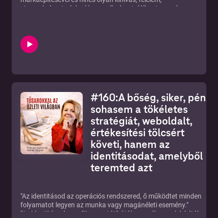
stresszhelyzet, elakadás, amellyel ne találkoztam volna az
úton és ne tudtam volna benne segíteni.
A mai adásban 7 belépési pontra hívom fel a figyelmet attól
függően hogy Te hol vagy elakadva az úton. Lehetsz most
kilépő vagy már az úton lévő de szeretnél nagyobb
közönség előtt is láthatóvá válni?
Mindenképp hallgasd meg ezt az adásomat!
Ahol engem el tudsz érni:
https://feminakademia.hu/
#160:A bőség, siker, pénz
sohasem a tökéletes
stratégiát, weboldalt,
értékesítési tölcsért
követi, hanem az
identitásodat, amelyből
teremted azt
"Az identitásod az operációs rendszered, ő működtet minden
folyamatot legyen az munka vagy magánéleti esemény."
"Az identitásod nem függ esztétikától, személyes márkádtól,