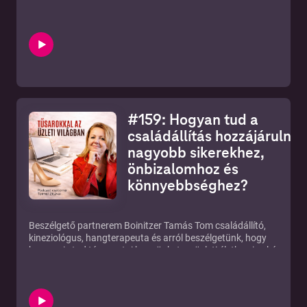
amit kialakítottál és az önbizalmadtól sem."
" A tüzes ló éve a növekedés, tágulás, teremtés éve lesz de ha
nem tágítod az identitásodat, akkor nem fogod tudni így sem
elérni amit szeretnél"
FB csoportom:
https://www.facebook.com/groups/tusarokkalazuzletivilagban
https://feminakademia.hu/
Esemény: https://fb.me/e/9FiKQCFfM
#159: Hogyan tud a
családállítás hozzájárulni
nagyobb sikerekhez,
önbizalomhoz és
könnyebbséghez?
Beszélgető partnerem Boinitzer Tamás Tom családállító,
kineziológus, hangterapeuta és arról beszélgetünk, hogy
hogyan is tud támogatni bennünket az üzleti életben is akár a
családállítás eszköze. Tesszük ezt a Burnout Prevenció Summit
apropójából, ahol Tom előadónk lesz és bővebben kifejti
véleményét a családállítás és a Burnout prevenció
kapcsolatáról is.