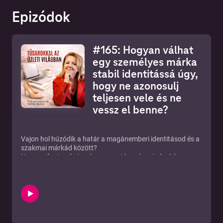
Epizódok
#165: Hogyan válhat
egy személyes márka
stabil identitássá úgy,
hogy ne azonosulj
teljesen vele és ne
vessz el benne?
Vajon hol húzódik a határ a magánemberi identitásod és a
szakmai márkád között?
Nagyon fontos és izgalmas ez a téma és mindenképp
hallgasd meg, ha személyes márkát építesz és könnyen
magadra veszed a sérelmet, ha kritizálják a személyes
márkádat vagy a szolgáltatásaidat.Közkívánatra osztom
meg ezt a fontos prezentációt, melyet korábban a
VIDEO
MARKETING HUB - KÖZÖSSÉGI TÉR SZEMÉLYES
MÁRKAÉPÍTŐKNEK
Facebook csoportban már
bemutattunk.