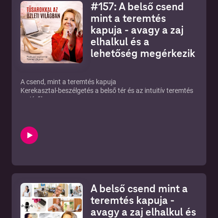
#157: A belső csend
mint a teremtés
kapuja - avagy a zaj
elhalkul és a
lehetőség megérkezik
A csend, mint a teremtés kapuja
Kerekasztal-beszélgetés a belső tér és az intuitív teremtés
erejéről
Mi történik, amikor elhalkul a külső zaj, és végre meghalljuk
a belső hangot?
Ebben a térben születnek meg a valódi lehetőségek.
Ebben a kerekasztal-beszélgetésünkben arról lesz szó,
hogyan lehet kilépni az erőből való teremtésből – amikor
agyból, félelemből vagy megfelelésből próbáljuk irányítani
az életünket – és hogyan tudunk átlépni a tudatos, intuitív
teremtés terébe mert a valódi manifesztáció nem a
A belső csend mint a
rohanásban, hanem a megengedésben történik.
Amikor megadjuk magunknak az engedélyt, hogy
teremtés kapuja -
hátradőljünk, elcsendesedjünk, és magasabb frekvencián
avagy a zaj elhalkul és
kapcsolódjunk önmagunkhoz – akkor kezd a jövő formát