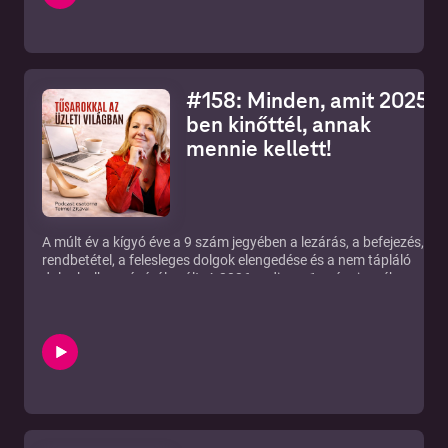
FB közösségem:
https://www.facebook.com/groups/tusarokkalazuzletivilagban
Weboldalam
https://feminakademia.hu/
Burnout Prevenció summit feliratkozás:
#158: Minden, amit 2025-
https://feminakademia.hu/burnout-prevencio-summit-
regisztracio/
ben kinőttél, annak
mennie kellett!
A múlt év a kígyó éve a 9 szám jegyében a lezárás, a befejezés, a
rendbetétel, a felesleges dolgok elengedése és a nem tápláló
dolgok elhagyásáról szólt. A 2026 pedig az 1 szám jegyében az
új kezdet.
Amit el kellett engedned 2025-ben, az nem a kapcsolatok, nem
egy üzleti lehetőség vagy egy munkalehetőség, hanem az
énednek az a részét, aki tolerálta a múltat!
https://feminakademia.hu/
https://feminakademia.hu/kapcsolat/
https://www.facebook.com/groups/tusarokkalazuzletivilagban