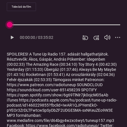
Televízió és film
00:00:00
/
03:35:02
SPOILERES! A Tune Up Radio 157. adását hallgathatjátok.
Résztvevők: Ákos, Gáspár, András Pókember: Idegenben
(00:02:33) The Amazing Race (00:34:10) Toy Story 4 (00:42:30)
Yesterday (01:15:33) Übergáz (01:37:46) Always Be My Maybe
(01:43:16) Rocketman (01:53:41) Az oroszlánkirály (02:04:36)
Fehér éjszakák (02:53:35) Támogass minket Patreonon:
https://www.patreon.com/radiotuneup SOUNDCLOUD
https://soundcloud.com/user-851458239 SPOTIFY
https://open.spotify.com/show/6g69TlNlr7jk0ojcM05aAb
iTunes https://podcasts.apple.com/hu/podcast/tune-up-radio-
podcast/id1460229855?fbclid=IwAR1QJPYemEkO-
pYEOr3ZrDLTFwtcwSpSyDbZF2UDGESMA-sxNKeuZEo9W3E
MP3 formátumban:
www.mediafire.com/file/d64bgy4wzxc6wyt/tuneup157.mp3
Facebook: https://www.facebook.com/radiotuneup/ Twitter: