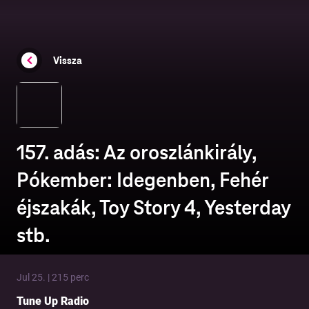
Vissza
157. adás: Az oroszlánkirály,
Pókember: Idegenben, Fehér
éjszakák, Toy Story 4, Yesterday
stb.
Jul 25. | 215 perc
Tune Up Radio