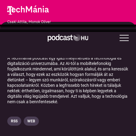
TechMánia
Csaki Attila, Monok Oliver
Technológia
A Techmánia podcast egy igazi mélymerülés a technológia és
digitalizáció univerzumába. Az AI-tól a mobiltelefonokig
foglalkozunk mindennel, ami körülöttünk alakul, és arra keressük
a választ, hogy ezek az eszközök hogyan formálják át az
életünket – legyen szó munkáról, szórakozásról vagy emberi
kapcsolatainkról. Közben a legfrissebb tech híreket is tálaljuk
nektek: érthetően, izgalmasan, hogy ti is képben legyetek a
digitális világ legújabb trendjeivel. Azt valljuk, hogy a technológia
nem csak a bennfenteseké.
RSS
WEB