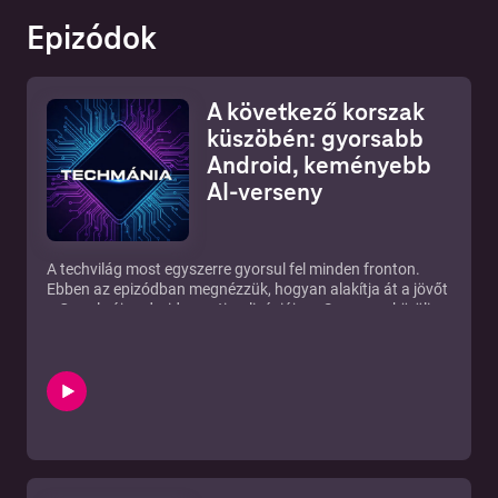
Epizódok
A következő korszak
küszöbén: gyorsabb
Android, keményebb
AI-verseny
A techvilág most egyszerre gyorsul fel minden fronton.
Ebben az epizódban megnézzük, hogyan alakítja át a jövőt
a Google új androidos optimalizációja, a Samsung körüli
kijelzős és hajlítható mobilos fordulat, az NVIDIA következő
nagy AI-grafikai ugrása, a Meta kemény AI-stratégiája, a
Revolut hazai erősödése és a Pokémon GO mögött épülő új
digitális térkép.
Ez az adás arról szól, hogy a technológia már nem csak
fejlődik, hanem újra is rendezi a szabályokat. Mobil, AI,
internet, fintech és digitális élmény: minden mozgásban
van. Ha érdekel, merre tart a következő korszak, ez az
epizód neked szól.