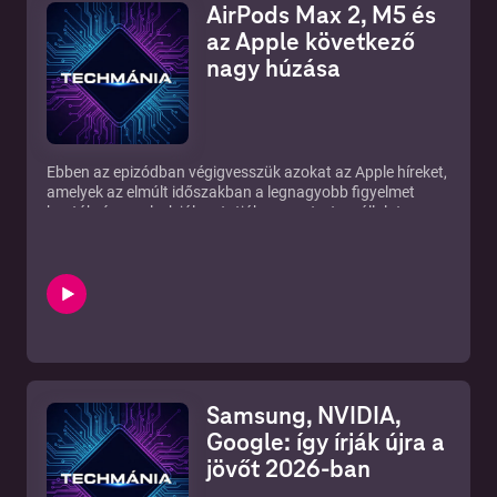
AirPods Max 2, M5 és
az Apple következő
nagy húzása
Ebben az epizódban végigvesszük azokat az Apple híreket,
amelyek az elmúlt időszakban a legnagyobb figyelmet
kapták, és amelyek jól mutatják, merre tart a vállalat
hardveres stratégiája. Szó lesz az AirPods Max második
generációjáról, az Apple új irányairól a prémium audio
világában, valamint a MacBook-vonal körüli piaci
mozgásokról is.
Az új AirPods Max 2 több ponton is azt üzeni, hogy az
Apple nem engedi el a felsőkategóriás fejhallgatók piacát.
A Lightning csatlakozó helyére megérkezett az USB-C,
bekerült a fejlettebb H2 chip, erősebb lett az aktív
zajszűrés, megjelent az adaptív hangmód, és az üzemidő is
Samsung, NVIDIA,
akár 30 órára nőtt. Ez nem egyszerű ráncfelvarrás, hanem
annak a jele, hogy az Apple tovább finomítja a prémium
Google: így írják újra a
zenehallgatási élményt, miközben a lossless lejátszás
jövőt 2026-ban
támogatásával már egyértelműen az audiofil közönség
figyelmét is keresi.