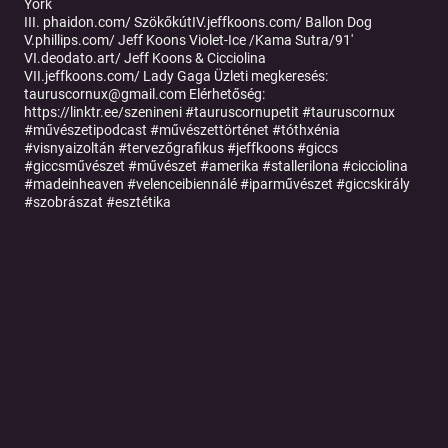
York
III. phaidon.com/ SzökőkútIV.jeffkoons.com/ Ballon Dog
V.phillips.com/ Jeff Koons Violet-Ice /Kama Sutra/91'
VI.deodato.art/ Jeff Koons & Cicciolina
VII.jeffkoons.com/ Lady Gaga Üzleti megkeresés:
tauruscornux@gmail.com Elérhetőség:
https://linktr.ee/szenineni #tauruscornupetit #tauruscornux
#művészetipodcast #művészettörténet #tóthxénia
#visnyaizoltán #tervezőgrafikus #jeffkoons #giccs
#giccsművészet #művészet #amerika #stallerilona #cicciolina
#madeinheaven #velenceibiennálé #iparművészet #giccskirály
#szobrászat #esztétika
Tovább a podcast oldalára