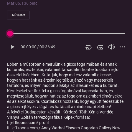
Mar 06. | 36 perc
Művészet
00:00:00
/
00:36:49
Ebben a műsorban elmerülünk a giccs fogalmában és annak
kulturális, esztétikai, valamint társadalmi kontextusában rejlő
összetettségében. Kutatjuk, hogy mi tesz valamit giccssé,
hogyan hat ránk az érzelmileg túlburjánzó vagy mesterkélt
tartalom, és milyen módon alakítja az ízlésünket és a kultúrát.
Kérdéseket vetünk fel a giccs fogalmával kapcsolatban, és
megvizsgáljuk, hogyan hat ez az fogalom az emberi élményekre
és az alkotásokra. Csatlakozz hozzánk, hogy együtt fedezzük fel
a giccs rejtélyes világát és hatásait a mindennapi életben!
A felvétel Budapesten készült. Kérdező: Tóth Xénia Vendég:
Visnyai Zoltán tervezőgrafikus Képek forrása:
I. jeffkoons.com/ profil
II. jeffkoons.com / Andy Warhol Flowers Gagorian Gallery New