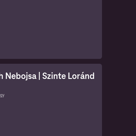
 Nebojsa | Szinte Loránd
g-pr
ogy
ai
é
-mail