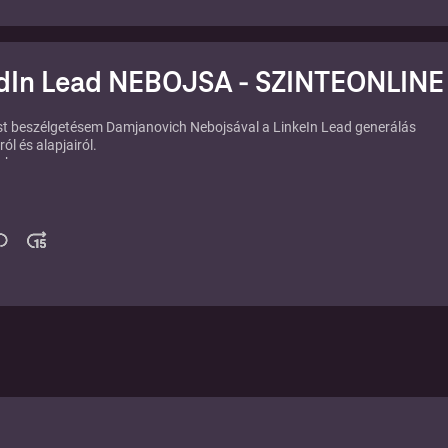
könyv szerzője hazánkban.
dIn Lead NEBOJSA - SZINTEONLINE
st beszélgetésem Damjanovich Nebojsával a LinkeIn Lead generálás
ól és alapjairól.
.hu
d.hu