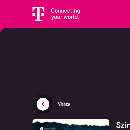
Vissza
Szi