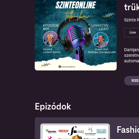
trü
Szinte 
Üzlet
Damjano
szeretn
automat
RSS
Epizódok
Fashi