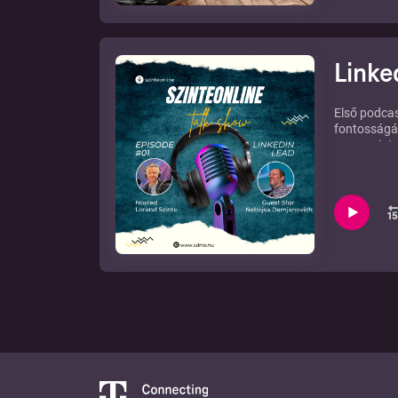
marketing 
Linke
Első podca
fontosságár
www.szinte
www.resen