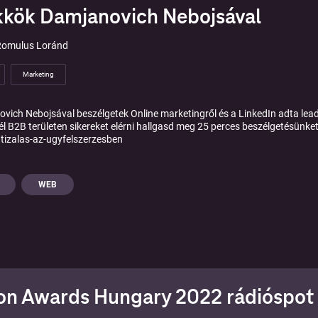
kkök Damjanovich Nebojsával
Romulus Loránd
Marketing
vich Nebojsával beszélgetek Online marketingről és a LinkedIn adta lead ge
él B2B területen sikereket elérni hallgasd meg 25 perces beszélgetésünket
izalas-az-ugyfelszerzesben
WEB
on Awards Hungary 2022 rádióspot 