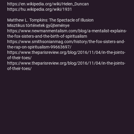
https://en.wikipedia.org/wiki/Helen_Duncan
https://hu.wikipedia.org/wiki/1931
Matthew L. Tompkins: The Spectacle of Illusion
Misztikus történetek gyűjteménye
https://www.newmanmentalism.com/blog/a-mentalist-explains-
the-fox-sisters-and-the-birth-of-spiritualism
https://www.smithsonianmag.com/history/the-fox-sisters-and-
the-rap-on-spiritualism-99663697/
https://www.theparisreview.org/blog/2016/11/04/in-the-joints-
of-their-toes/
https://www.theparisreview.org/blog/2016/11/04/in-the-joints-
of-their-toes/
Tovább a podcast oldalára