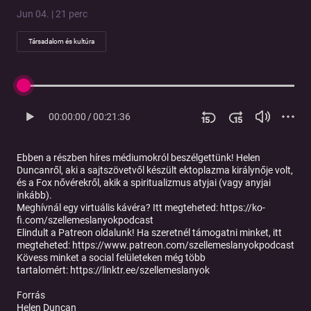
Jun 04. | 21 perc
Társadalom és kultúra
00:00:00
/
00:21:36
Ebben a részben híres médiumokról beszélgettünk! Helen
Duncanről, aki a sajtszövetvől készült ektoplazma királynője volt,
és a Fox nővérekről, akik a spiritualizmus atyjai (vagy anyjai
inkább).
Meghívnál egy virtuális kávéra? Itt megteheted: ⁠⁠⁠⁠⁠⁠⁠⁠⁠⁠⁠⁠⁠⁠⁠⁠⁠⁠⁠⁠⁠
⁠https://ko-
fi.com/szellemeslanyokpodcast⁠⁠⁠⁠⁠⁠⁠⁠⁠⁠⁠⁠⁠⁠⁠⁠⁠⁠⁠⁠⁠
Elindult a Patreon oldalunk! Ha szeretnél támogatni minket, itt
megteheted: ⁠⁠⁠⁠⁠⁠⁠⁠
⁠⁠⁠⁠⁠⁠⁠⁠⁠⁠⁠⁠⁠⁠⁠⁠https://www.patreon.com/szellemeslanyokpodcast⁠⁠⁠⁠⁠⁠⁠⁠⁠⁠⁠⁠⁠⁠⁠⁠⁠⁠⁠⁠⁠⁠⁠⁠
Kövess minket a social felületeken még több
tartalomért:
⁠⁠⁠⁠⁠⁠⁠⁠⁠⁠⁠⁠⁠⁠⁠⁠⁠⁠⁠⁠⁠⁠⁠⁠https://linktr.ee/szellemeslanyok⁠⁠⁠⁠⁠⁠⁠⁠⁠⁠
Forrás
Helen Duncan