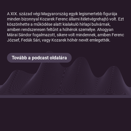
A XIX. század végi Magyarország egyik legismertebb figurája
minden bizonnyal Kozarek Ferenc állami ítéletvégrehajtó volt. Ezt
köszönhette a működése alatt kialakuló hírlapi bulvárnak,
amiben rendszeresen feltűnt a hóhérok személye. Ahogyan
Márai Sándor fogalmazott, sikere volt mindennek, amiben Ferenc
József, Fedák Sári, vagy Kozarek hóhér nevét emlegették.
Tovább a podcast oldalára
© 2026 Magyar Telekom Nyrt.
Cookie policy
Cookie beállítások
Felhasználási feltételek